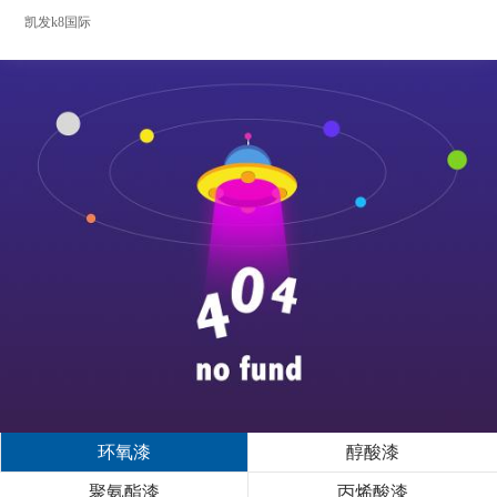
凯发k8国际
环氧漆
醇酸漆
聚氨酯漆
丙烯酸漆