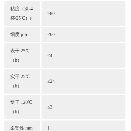
粘度（涂-4
≥80
杯/25℃）s
细度 μm
≤60
表干 25℃
≤4
（h）
实干 25℃
≤24
（h）
烘干 120℃
≤2
（h）
柔韧性 mm
1