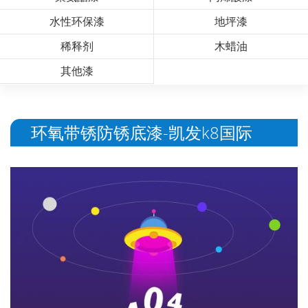
水性环保漆
地坪漆
稀释剂
木蜡油
其他漆
环氧带锈防锈底漆-凯发k8国际