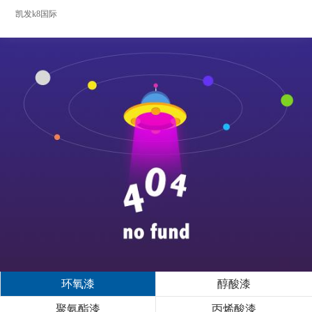
凯发k8国际
环氧漆
醇酸漆
聚氨酯漆
丙烯酸漆