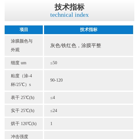
技术指标
technical index
项目
技术指标
涂膜颜色与
灰色
/铁红色，涂膜平整
外观
细度 um
≤50
粘度（涂-4
90-120
杯/25℃）s
表干 25℃(h)
≤4
实干 25℃(h)
≤24
烘干 120℃(h)
1
冲击强度