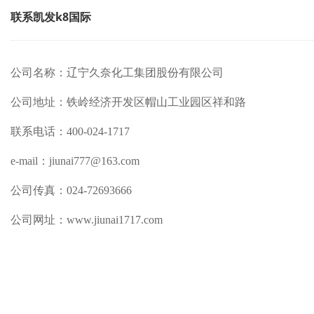
联系凯发k8国际
公司名称：辽宁久奈化工集团股份有限公司
公司地址：铁岭经济开发区帽山工业园区祥和路
联系电话：400-024-1717
e-mail：
jiunai777@163.com
公司传真：024-72693666
公司网址：www.jiunai1717.com