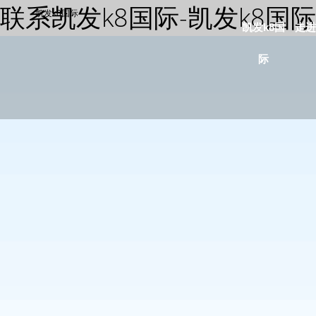
联系凯发k8国际-凯发k8国际
凯发k8国际
凯发k8国
走进
际