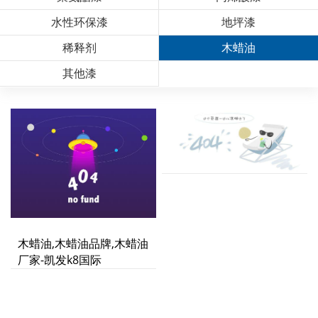
水性环保漆
地坪漆
稀释剂
木蜡油
其他漆
木蜡油,木蜡油品牌,木蜡油
厂家-凯发k8国际