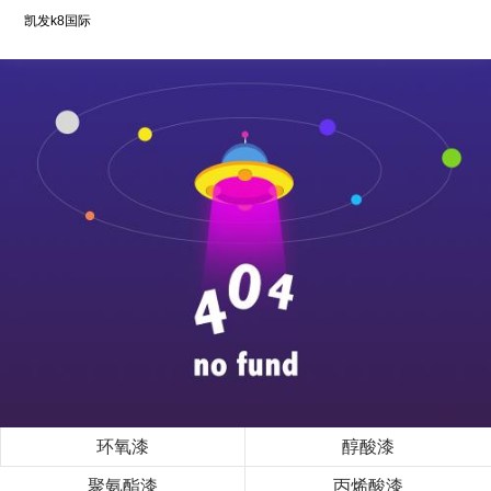
凯发k8国际
环氧漆
醇酸漆
聚氨酯漆
丙烯酸漆