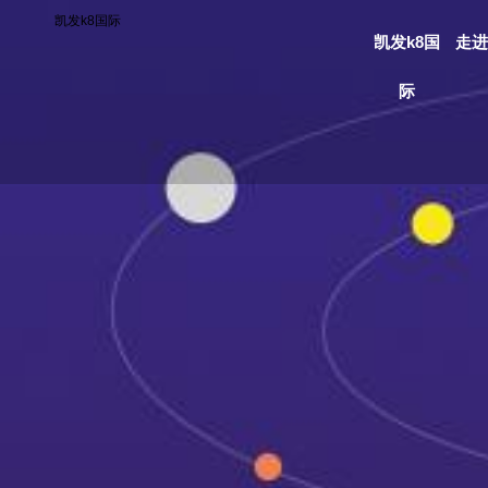
凯发k8国际
凯发k8国
走进
际