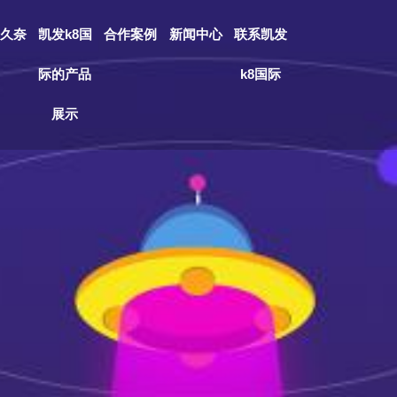
久奈
凯发k8国
合作案例
新闻中心
联系凯发
际的产品
k8国际
展示