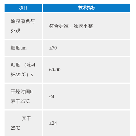
项目
技术指标
涂膜颜色与
符合标准，涂膜平整
外观
细度um
≤70
粘度 （涂-4
60-90
杯/25℃）s
干燥时间h
≤4
表干25℃
实干
≤24
25℃