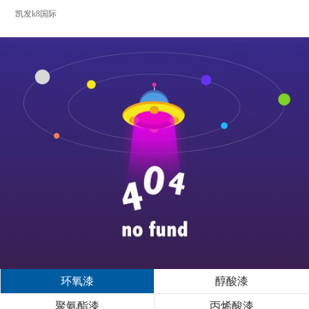
凯发k8国际
环氧漆
醇酸漆
聚氨酯漆
丙烯酸漆