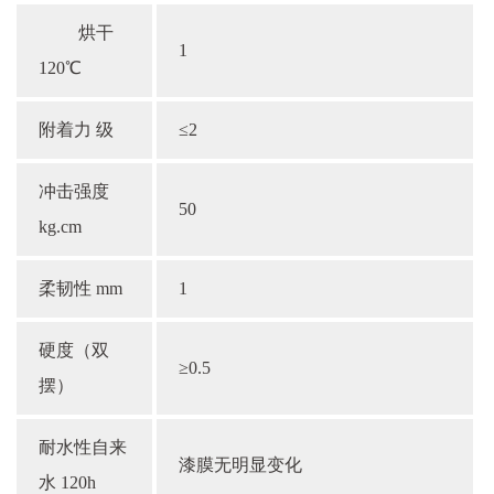
烘干
1
120℃
附着力 级
≤2
冲击强度
50
kg.cm
柔韧性 mm
1
硬度（双
≥0.5
摆）
耐水性自来
漆膜无明显变化
水 120h