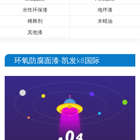
水性环保漆
地坪漆
稀释剂
木蜡油
其他漆
环氧防腐面漆-凯发k8国际