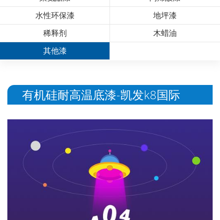
水性环保漆
地坪漆
稀释剂
木蜡油
其他漆
有机硅耐高温底漆-凯发k8国际