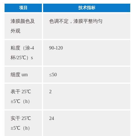
项目
技术指标
漆膜颜色及
色调不定，漆膜平整均匀
外观
粘度（涂-4
90-120
杯/25℃）s
细度 um
≤50
表干 25℃
2
±5℃（h）
实干 25℃
24
±5℃（h）