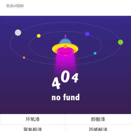
凯发k8国际
环氧漆
醇酸漆
聚氨酯漆
丙烯酸漆