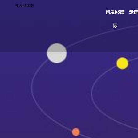
凯发k8国际
凯发k8国
走进
际