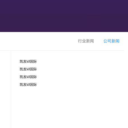
行业新闻
公司新闻
凯发k8国际
凯发k8国际
凯发k8国际
凯发k8国际