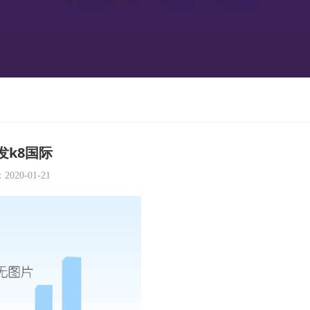
发k8国际
020-01-21