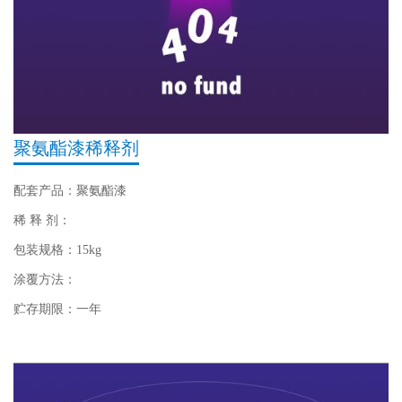
聚氨酯漆稀释剂
配套产品：聚氨酯漆
稀 释 剂：
包装规格：15kg
涂覆方法：
贮存期限：一年