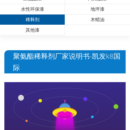
水性环保漆
地坪漆
稀释剂
木蜡油
其他漆
聚氨酯稀释剂厂家说明书-凯发k8国
际