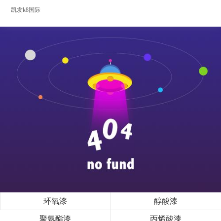
凯发k8国际
环氧漆
醇酸漆
聚氨酯漆
丙烯酸漆