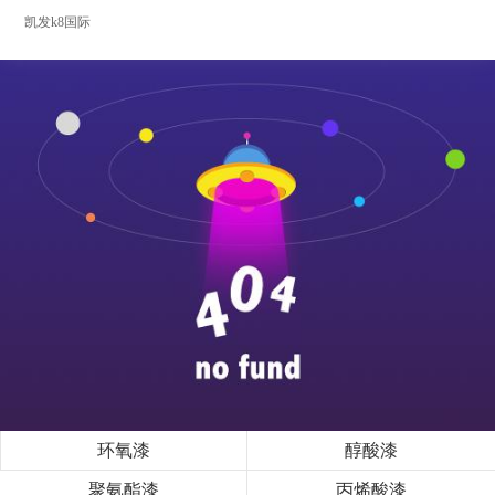
凯发k8国际
环氧漆
醇酸漆
聚氨酯漆
丙烯酸漆