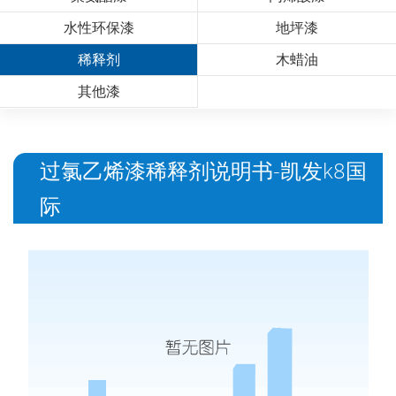
水性环保漆
地坪漆
稀释剂
木蜡油
其他漆
过氯乙烯漆稀释剂说明书-凯发k8国
际