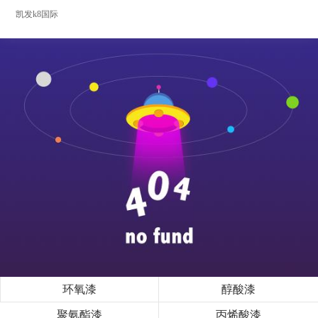
凯发k8国际
环氧漆
醇酸漆
聚氨酯漆
丙烯酸漆