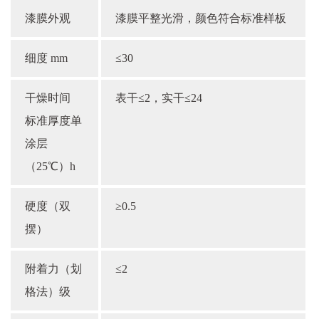
漆膜外观
漆膜平整光滑，颜色符合标准样板
细度 mm
≤30
干燥时间
表干≤2，实干≤24
标准厚度单
涂层
（25℃）h
硬度（双
≥0.5
摆）
附着力（划
≤2
格法）级