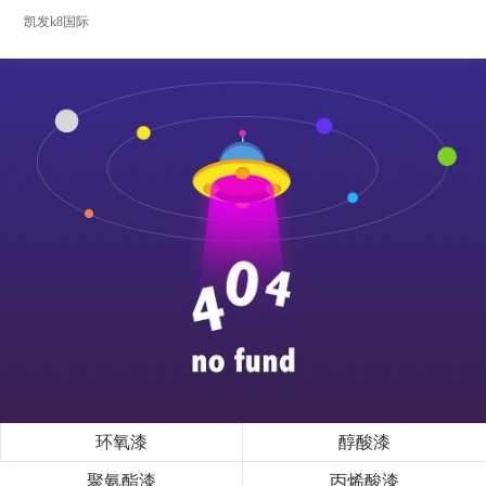
凯发k8国际
环氧漆
醇酸漆
聚氨酯漆
丙烯酸漆