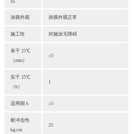
态
涂膜外观
涂膜外观正常
施工性
对施涂无障碍
表干 25℃
≤5
（min）
实干 25℃
1
（h）
适用期 h
≥5
耐冲击性
25
kg.cm