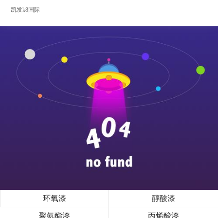
凯发k8国际
环氧漆
醇酸漆
聚氨酯漆
丙烯酸漆