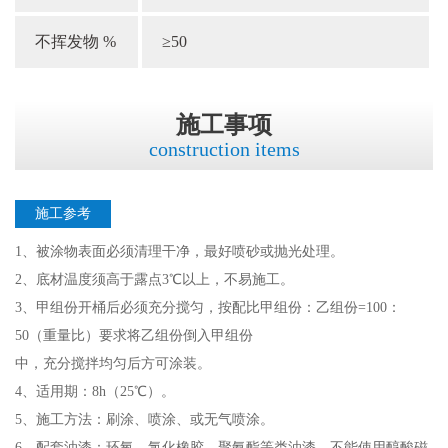
不挥发物 %
≥50
施工事项
construction items
施工参考
1、被涂物表面必须清理干净，最好喷砂或抛光处理。
2、底材温度须高于露点3℃以上，不易施工。
3、甲组份开桶后必须充分搅匀，按配比甲组份：乙组份=100：
50（重量比）要求将乙组份倒入甲组份
中，充分搅拌均匀后方可涂装。
4、适用期：8h（25℃）。
5、施工方法：刷涂、喷涂、或无气喷涂。
6、配套油漆：环氧、氯化橡胶、聚氨酯等类油漆，不能使用醇酸磁