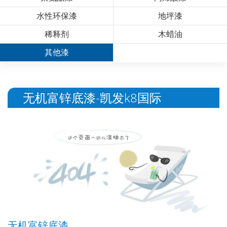
水性环保漆
地坪漆
稀释剂
木蜡油
其他漆
无机富锌底漆-凯发k8国际
无机富锌底漆