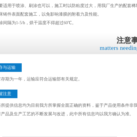
主要适用于喷涂、刷涂也可以，施工时以防粘度过大，用我厂生产的配套稀
机床铸件表面配套施工，以免影响漆膜的附着力及性能。
涂间隔为1-5/h，烘干温度不得超过60℃。
注意
matters needin
存与运输
贮存期为一年，运输应符合运输部有关规定。
醒注意
料所提供信息均为目前我方所掌握全面正确的资料，鉴于产品使用条件非
司产品及生产工艺的不断发展与改进，此中所有信息均以我方确认为准。