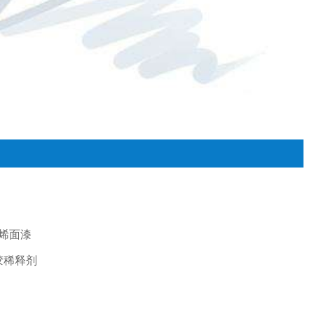
烯面漆
胶稀释剂
桶