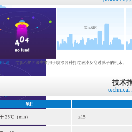
用途：
过氯乙烯面漆主要用于喷涂各种打过底漆及刮过腻子的机床。
技术
technical
项目
干 25℃（min）
≤15