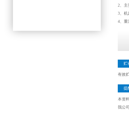
2、
3、
4、重
贮
有效
提
本资
我公