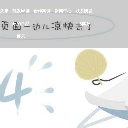
久奈
凯发k8国
合作案例
新闻中心
联系凯发
际的产品
k8国际
展示