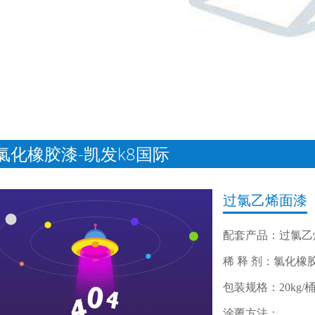
氯化橡胶漆-凯发k8国际
过氯乙烯面漆
配套产品：过氯乙
稀 释 剂：氯化橡
包装规格：20kg/
涂覆方法：