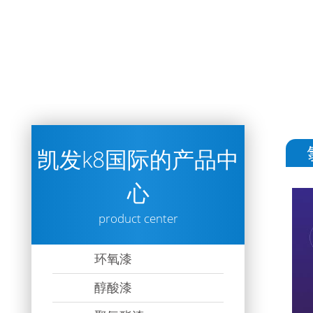
凯发k8国际的产品中
心
product center
环氧漆
醇酸漆