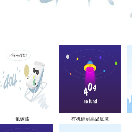
氟碳漆
有机硅耐高温底漆