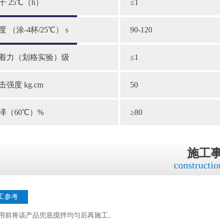
干 25℃（h）
≤1
度 （涂-4杯/25℃） s
90-120
着力（划格实验）级
≤1
击强度 kg.cm
50
泽（60℃）%
≥80
施工
constructio
工参考
使用前将该产品兜底搅拌均匀后再施工。