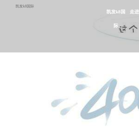
凯发k8国际
凯发k8国
走进
际