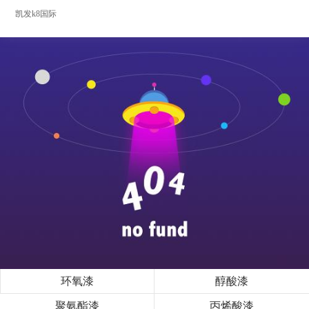
凯发k8国际
环氧漆
醇酸漆
聚氨酯漆
丙烯酸漆