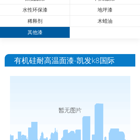
水性环保漆
地坪漆
稀释剂
木蜡油
其他漆
有机硅耐高温面漆-凯发k8国际