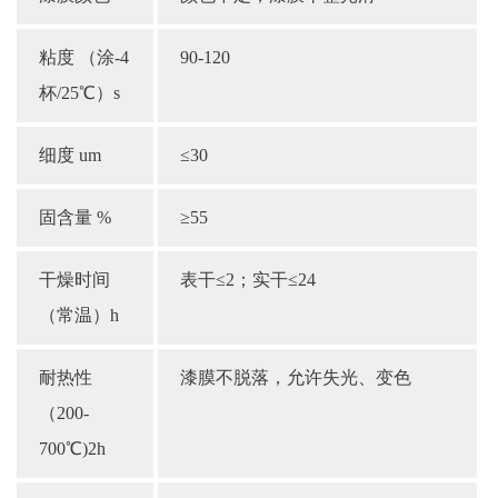
粘度 （涂-4
90-120
杯/25℃）s
细度 um
≤30
固含量 %
≥55
干燥时间
表干≤2；实干≤24
（常温）h
耐热性
漆膜不脱落，允许失光、变色
（200-
700℃)2h