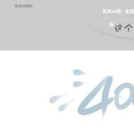
凯发k8国际
凯发k8国
走进
际