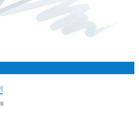
剂
漆
桶