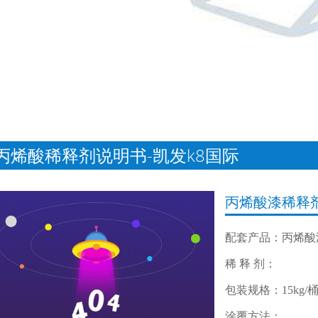
丙烯酸稀释剂说明书-凯发k8国际
丙烯酸漆稀释
配套产品：丙烯酸
稀 释 剂：
包装规格：15kg/
涂覆方法：