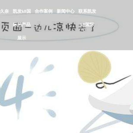
久奈
凯发k8国
合作案例
新闻中心
联系凯发
际的产品
k8国际
展示