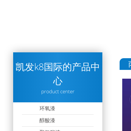
凯发k8国际的产品中
心
product center
环氧漆
醇酸漆