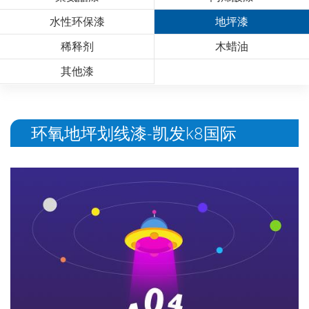
水性环保漆
地坪漆
稀释剂
木蜡油
其他漆
环氧地坪划线漆-凯发k8国际