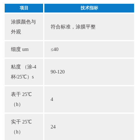
项目
技术指标
涂膜颜色与
符合标准，涂膜平整
外观
细度 um
≤40
粘度 （涂-4
90-120
杯/25℃）s
表干 25℃
4
（h）
实干 25℃
24
（h）