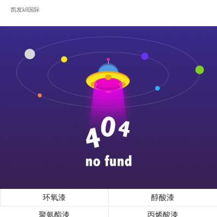
凯发k8国际
环氧漆
醇酸漆
聚氨酯漆
丙烯酸漆