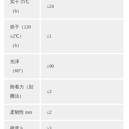
实干 25℃
≤24
（h）
烘干（120
±2℃）
≤1
（h）
光泽
≥90
（60°）
附着力（划
≤2
圈法）
柔韧性 mm
≤2
硬度 h
≥3