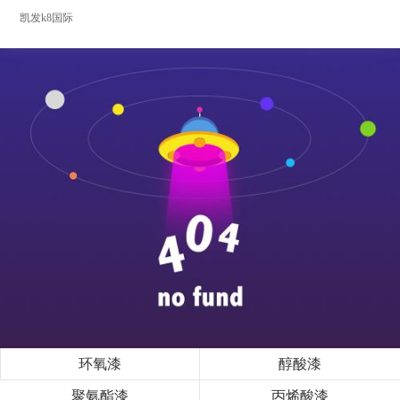
凯发k8国际
环氧漆
醇酸漆
聚氨酯漆
丙烯酸漆