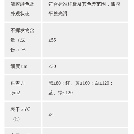
漆膜颜色及
符合标准样板及其色差范围，漆膜
外观状态
平整光滑
不挥发物含
量（成
≥55
份-）%
细度 um
≤30
遮盖力
黑≤80；红、黄≤160；白≤120；
g/m2
蓝、绿≤120
表干 25℃
≤4
（h）