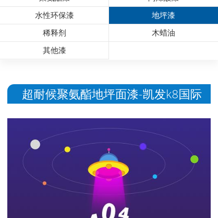
水性环保漆
地坪漆
稀释剂
木蜡油
其他漆
超耐候聚氨酯地坪面漆-凯发k8国际