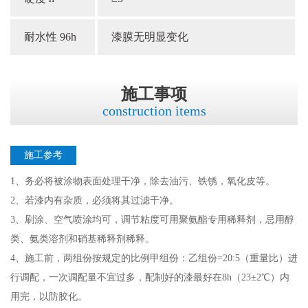
耐水性 96h
漆膜无明显变化
施工事项
construction items
施工参考
1、务必将被涂物表面处理干净，除去油污、铁锈，氧化皮等。
2、若漆内有杂质，必须将其过滤干净。
3、刷涂、空气喷涂均可，调节粘度可用聚氨酯专用稀释剂，忌用醇
类、氨类溶剂和硝基稀释剂稀释。
4、施工前，两组份按规定的比例甲组份：乙组份=20:5（重量比）进
行调配，一次调配量不宜过多，配制好的漆最好在8h（23±2℃）内
用完，以防胶化。