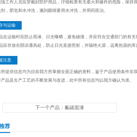
现场工作人员应穿戴好防护用品，仔细检查有无着火和爆炸的危险，保持
洁剂，肥皂和水冲洗，溅到眼睛要用水冲洗，并用药医治。
存与运输
产品在运输时应防止雨淋、日光曝晒，避免碰撞，并应符合交通部门的有关
产品应存放在阴凉通风处，防止日光直接照射，并隔绝火源，远离热源的库
醒注意
料所提供信息均为目前我方所掌握全面正确的资料，鉴于产品使用条件非
司产品及生产工艺的不断发展与改进，此中所有信息均以我方确认为准。
下一个产品：
氟碳面漆
推荐