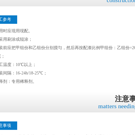
工参考
使用时应现用现配。
可采用刷涂或辊涂；
装前应把甲组份和乙组份分别搅匀，然后再按配漆比例甲组份：乙组份=20:
完；
工温度：10℃以上；
间隔：16-24h/18-25℃；
稀释剂：专用稀释剂。
注意
matters needin
意事项