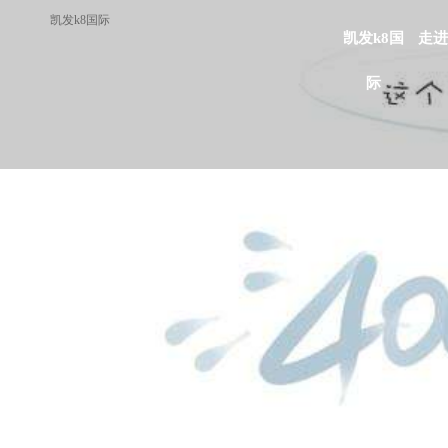
凯发k8国际
凯发k8国
走进
际