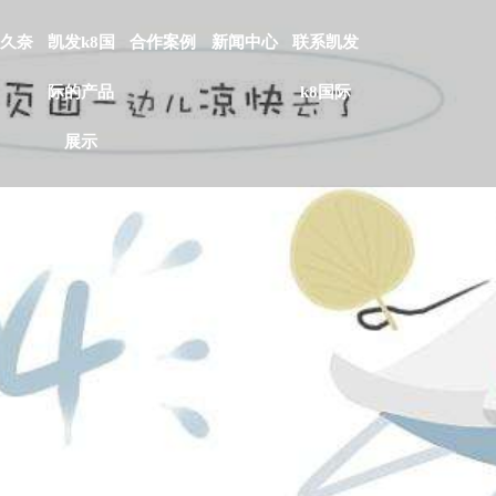
久奈
凯发k8国
合作案例
新闻中心
联系凯发
际的产品
k8国际
展示