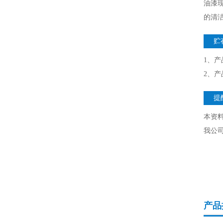
油漆
的清
贮
1、
2、
提
本资
我公
产品