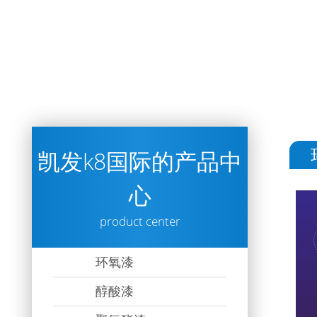
凯发k8国际的产品中
心
product center
环氧漆
醇酸漆