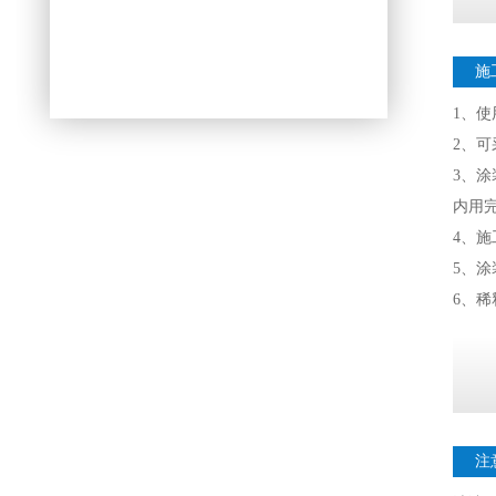
施
1、
2、
3、涂
内用
4、施
5、涂装
6、
注