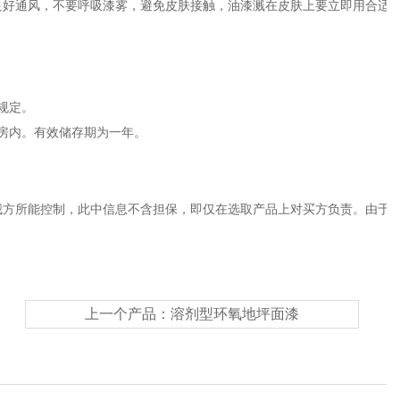
良好通风，不要呼吸漆雾，避免皮肤接触，油漆溅在皮肤上要立即用合适
规定。
房内。有效储存期为一年。
我方所能控制，此中信息不含担保，即仅在选取产品上对买方负责。由于
上一个产品：
溶剂型环氧地坪面漆