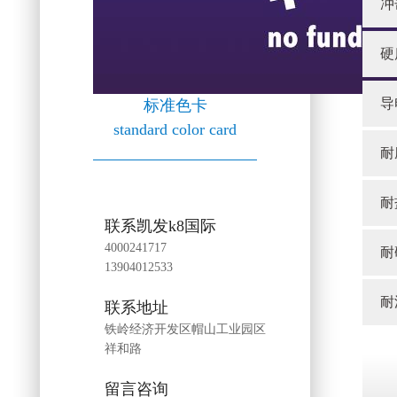
冲
硬
导
标准色卡
standard color card
耐
耐
联系凯发k8国际
4000241717
耐碱
13904012533
耐
联系地址
铁岭经济开发区帽山工业园区
祥和路
留言咨询