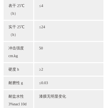
表干 25℃
≤4
（h）
实干 25℃
≤24
（h）
冲击强度
50
cm.kg
硬度 h
≥2
耐磨性 g
≤0.03
耐盐水性
漆膜无明显变化
3%nacl 10d