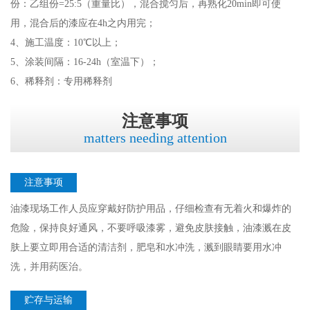
份：乙组份=25:5（重量比），混合搅匀后，再熟化20min即可使
用，混合后的漆应在4h之内用完；
4、施工温度：10℃以上；
5、涂装间隔：16-24h（室温下）；
6、稀释剂：专用稀释剂
注意事项
matters needing attention
注意事项
油漆现场工作人员应穿戴好防护用品，仔细检查有无着火和爆炸的
危险，保持良好通风，不要呼吸漆雾，避免皮肤接触，油漆溅在皮
肤上要立即用合适的清洁剂，肥皂和水冲洗，溅到眼睛要用水冲
洗，并用药医治。
贮存与运输