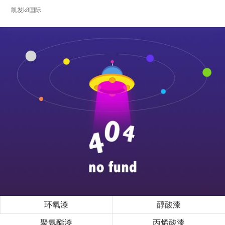
凯发k8国际
环氧漆
醇酸漆
聚氨酯漆
丙烯酸漆