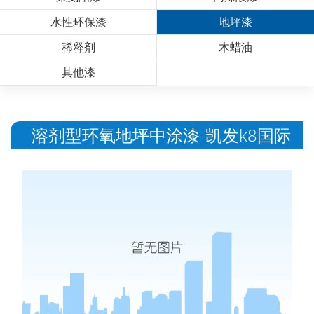
水性环保漆
地坪漆
稀释剂
木蜡油
其他漆
溶剂型环氧地坪中涂漆-凯发k8国际