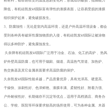
材材料，都容易在受到温度急剧变化时，形成组织破损，抵御能力
降低，有机硅
凯发k8国际
富有弹性的漆膜表面，让容易受损的漆膜
组织保护起来，避免破损发生。
3、防腐蚀性：无论是室内高温环境，还是户外高温环境设备，都会
受到各种具有破坏性腐蚀物质的入侵，有机硅
凯发k8国际
让被涂物
得以多种防护，避免腐蚀发生。
久奈牌有机硅
凯发k8国际
广泛用于冶金、石油、化工的高炉 、热风
炉外壁高温防腐，也可用于烟囱、烟道、高温热气管道、加热炉、
热交换器及其它金属表面要求高温防腐的保护。
久奈
凯发k8国际
性能卓越，产品质量优异，具有光泽高、硬度高、
干燥快、涂刷性好、色泽鲜艳、漆膜丰满、柔韧性好、附着力强、
户外耐候性好、长期储存不沉淀等优点，适用于高档酒店、商务办
公、学校、医院等环保要求较高的场所使用，可为各种金属、木器