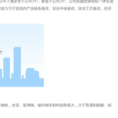
余人，公司下属全资子公司3个，参股子公司3个。公司投建的煤电铝一体化项
司致力于打造国内产业链条最优、安全环保最优、技术工艺最优、经济
于钢铁、水泥、玻璃钢、镀锌钢等材料的附着力，大于普通的醇酸、硝