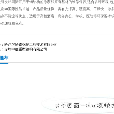
酸
凯发k8国际
可用于钢结构的涂覆和原有基材的维修保养,适合多种环境,
凯发k8国际
性能卓越，产品质量优异，具有光泽高、硬度高、干燥快、涂
储存不沉淀等优点，适用于高档酒店、商务办公、学校、医院等环保要求
饰添加靓丽色彩。
条：
哈尔滨哈锅锅炉工程技术有限公司
条：
赤峰中建重型钢构有限公司
推荐