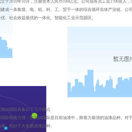
立于2010年10月，注册资本人民币100亿元。公司现有员工近2700
划建成一条集煤、电、铝、科、工、贸于一体的综合循环实体产业链。公
最优、社会效益最优的一体化、智能化工业示范园区。
凯发k8国际
具备以下几个特点
8国际
附着力强：
凯发k8国际
是目前油漆中，附着力最强的油漆品种。对
油漆，也好于大多数面漆品种。