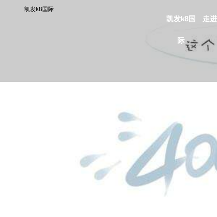
凯发k8国际
凯发k8国
走进
际