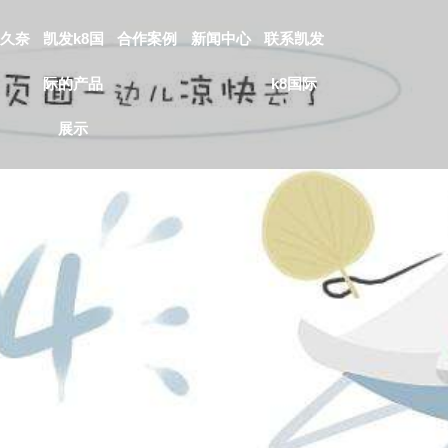
久奈
凯发k8国
合作案例
新闻中心
联系凯发
际的产品
k8国际
展示