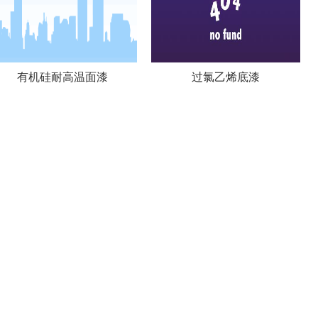
有机硅耐高温面漆
过氯乙烯底漆