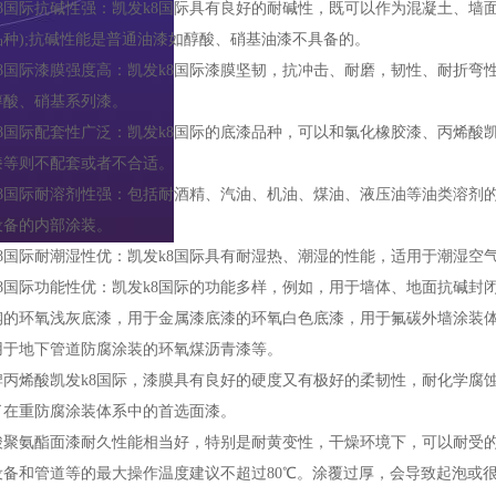
8国际
抗碱性强：
凯发k8国际
具有良好的耐碱性，既可以作为混凝土、墙面
品种);抗碱性能是普通油漆如醇酸、硝基油漆不具备的。
8国际
漆膜强度高：
凯发k8国际
漆膜坚韧，抗冲击、耐磨，韧性、耐折弯
醇酸、硝基系列漆。
8国际
配套性广泛：
凯发k8国际
的底漆品种，可以和氯化橡胶漆、丙烯酸
漆等则不配套或者不合适。
8国际
耐溶剂性强：包括耐酒精、汽油、机油、煤油、液压油等油类溶剂
设备的内部涂装。
8国际
耐潮湿性优：
凯发k8国际
具有耐湿热、潮湿的性能，适用于潮湿空
8国际
功能性优：
凯发k8国际
的功能多样，例如，用于墙体、地面抗碱封
钢的环氧浅灰底漆，用于金属漆底漆的环氧白色底漆，用于氟碳外墙涂装
用于地下管道防腐涂装的环氧煤沥青漆等。
牌丙烯酸
凯发k8国际
，漆膜具有良好的硬度又有极好的柔韧性，耐化学腐
了在重防腐涂装体系中的首选面漆。
酸聚氨酯面漆耐久性能相当好，特别是耐黄变性，干燥环境下，可以耐受的
设备和管道等的最大操作温度建议不超过80℃。涂覆过厚，会导致起泡或