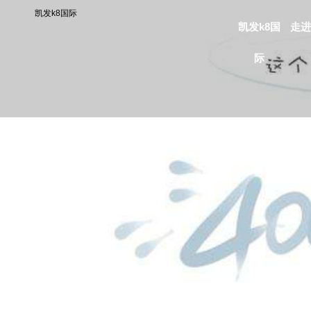
凯发k8国际
凯发k8国
走进
际