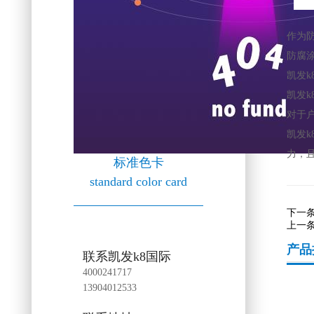
作为
防腐
凯发k
凯发k
对于
凯发k
力，
标准色卡
standard color card
下一
上一
产品
联系凯发k8国际
4000241717
13904012533