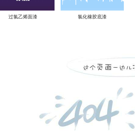
过氯乙烯面漆
氯化橡胶底漆