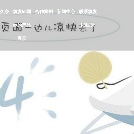
久奈
凯发k8国
合作案例
新闻中心
联系凯发
际的产品
k8国际
展示