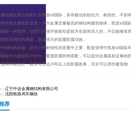
防腐性能比较出色的久奈
凯发k8国际
，具有极佳的粘结力、耐热性、不影
涂料中的主要配套底漆。作为金属含量极高的钢结构建筑物体，
凯发k8国
8国际
一种选择，但是它的保护效能却是较为全面和深入的，不仅能够发
8国际
在钢结构表面，形成强大的双重防腐功效。
户外钢结构设施，超长户外耐候性则是重中之重，配套使用中
凯发k8国际
8国际
作为典型的户外中、重度防腐防锈搭配，可以提供金属基材足够的
且使用年限也长，甚至可长达20年以上的防腐效果，完全可以用作建筑物
条：
辽宁中达金属钢结构有限公司
条：
沈阳铁路局车辆段
推荐