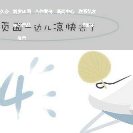
久奈
凯发k8国
合作案例
新闻中心
联系凯发
际的产品
k8国际
展示