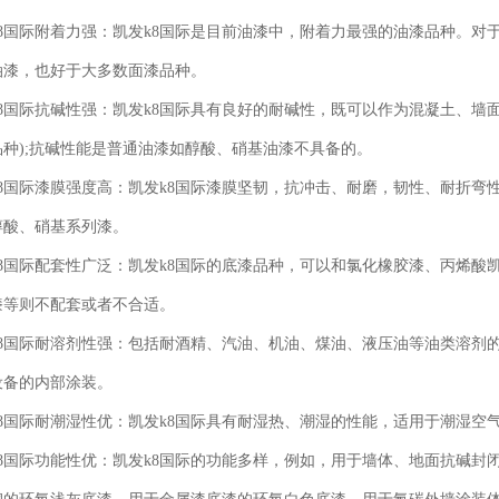
8国际
附着力强：
凯发k8国际
是目前油漆中，附着力最强的油漆品种。对
油漆，也好于大多数面漆品种。
8国际
抗碱性强：
凯发k8国际
具有良好的耐碱性，既可以作为混凝土、墙面
品种);抗碱性能是普通油漆如醇酸、硝基油漆不具备的。
8国际
漆膜强度高：
凯发k8国际
漆膜坚韧，抗冲击、耐磨，韧性、耐折弯
醇酸、硝基系列漆。
8国际
配套性广泛：
凯发k8国际
的底漆品种，可以和氯化橡胶漆、丙烯酸
漆等则不配套或者不合适。
8国际
耐溶剂性强：包括耐酒精、汽油、机油、煤油、液压油等油类溶剂
设备的内部涂装。
8国际
耐潮湿性优：
凯发k8国际
具有耐湿热、潮湿的性能，适用于潮湿空
8国际
功能性优：
凯发k8国际
的功能多样，例如，用于墙体、地面抗碱封