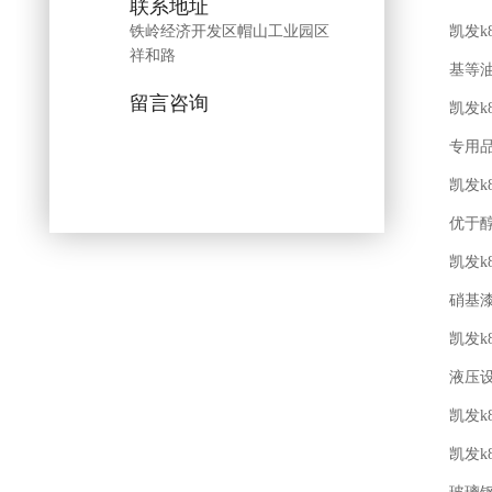
联系地址
铁岭经济开发区帽山工业园区
凯发k
祥和路
基等
留言咨询
凯发k
专用
凯发k
优于
凯发k
硝基
凯发k
液压
凯发k
凯发k