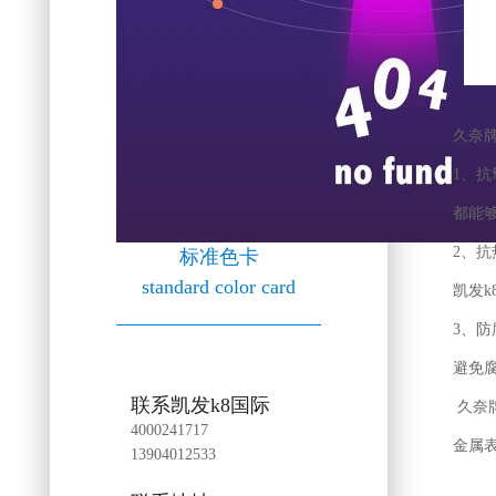
久奈
1、
都能
2、
标准色卡
standard color card
凯发k
3、
避免
联系凯发k8国际
久奈
4000241717
金属
13904012533