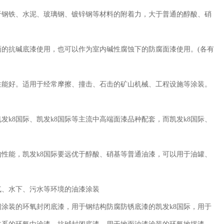
于钢铁、水泥、玻璃钢、镀锌钢等材料的附着力，大于普通的醇酸、硝
的抗碱底漆使用，也可以作为室内碱性腐蚀下的防腐面漆使用。(各有
性能好。适用于经常摩擦、撞击、石击的矿山机械、工程设施等涂装。
凯发k8国际
、
凯发k8国际
等主流中高端面漆品种配套，而
凯发k8国际
、
的性能，
凯发k8国际
要远优于醇酸、硝基等普通油漆，可以用于油罐、
气、水下、污水等环境的油漆涂装
闭涂装的环氧封闭底漆，用于钢结构防腐防锈底漆的
凯发k8国际
，用于