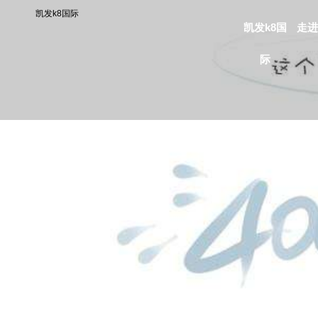
凯发k8国际
凯发k8国
走进
际