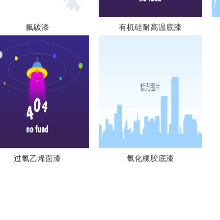
氟碳漆
有机硅耐高温底漆
过氯乙烯面漆
氯化橡胶底漆