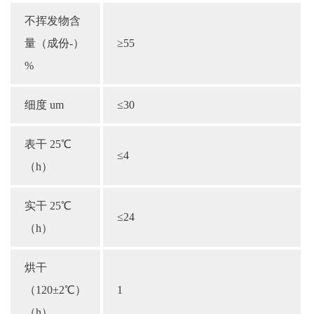
不挥发物含
量（成份-）
≥55
%
细度 um
≤30
表干 25℃
≤4
（h）
实干 25℃
≤24
（h）
烘干
（120±2℃）
1
（h）