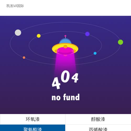
凯发k8国际
环氧漆
醇酸漆
聚氨酯漆
丙烯酸漆