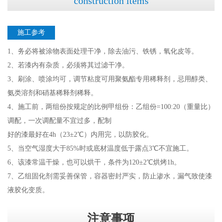
construction items
施工参考
1、务必将被涂物表面处理干净，除去油污、铁锈，氧化皮等。
2、若漆内有杂质，必须将其过滤干净。
3、刷涂、喷涂均可，调节粘度可用聚氨酯专用稀释剂，忌用醇类、
氨类溶剂和硝基稀释剂稀释。
4、施工前，两组份按规定的比例甲组份：乙组份=100:20（重量比）
调配，一次调配量不宜过多，配制
好的漆最好在4h（23±2℃）内用完，以防胶化。
5、当空气湿度大于85%时或底材温度低于露点3℃不宜施工。
6、该漆常温干燥，也可以烘干，条件为120±2℃烘烤1h。
7、乙组固化剂需妥善保管，容器密封严实，防止渗水，漏气致使漆
液胶化变质。
注意事项