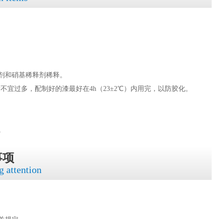
剂和硝基稀释剂稀释。
量不宜过多，配制好的漆最好在4h（23±2℃）内用完，以防胶化。
。
事项
g attention