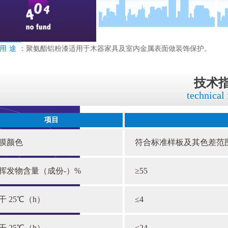
用途：
聚氨酯铝粉漆适用于木器家具及室内金属表面做装饰保护。
技术
technical
项目
膜颜色
符合标准样板及其色差范
挥发物含量（成份-）%
≥55
干 25℃（h）
≤4
干 25℃（h）
≤24