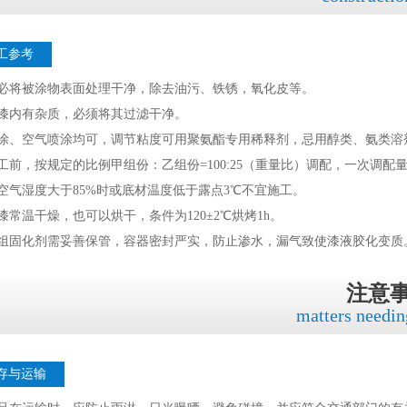
工参考
务必将被涂物表面处理干净，除去油污、铁锈，氧化皮等。
若漆内有杂质，必须将其过滤干净。
刷涂、空气喷涂均可，调节粘度可用聚氨酯专用稀释剂，忌用醇类、氨类溶
工前，按规定的比例甲组份：乙组份=100:25（重量比）调配，一次调配
空气湿度大于85%时或底材温度低于露点3℃不宜施工。
漆常温干燥，也可以烘干，条件为120±2℃烘烤1h。
乙组固化剂需妥善保管，容器密封严实，防止渗水，漏气致使漆液胶化变质
注意
matters needin
存与运输