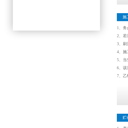
施
1、
2、
3、
4、施
5、当
6、该
7、
贮