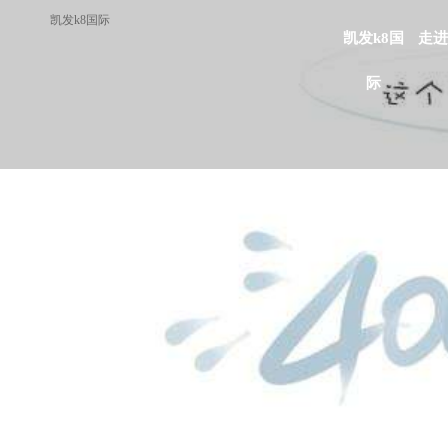
凯发k8国际
凯发k8国
走进
际