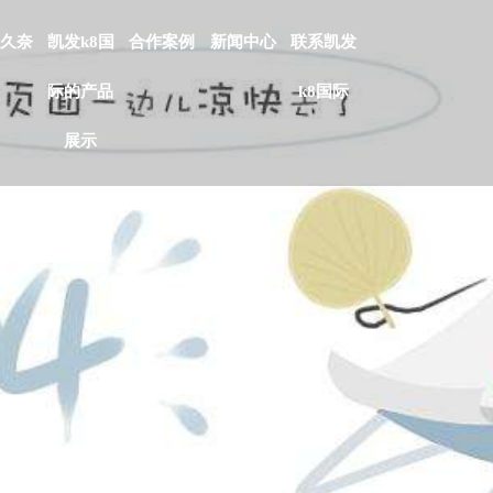
久奈
凯发k8国
合作案例
新闻中心
联系凯发
际的产品
k8国际
展示