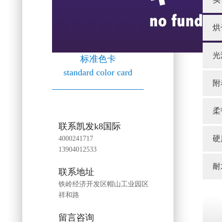
烘
光
标准色卡
standard color card
附
柔
联系凯发k8国际
硬
4000241717
13904012533
耐
联系地址
铁岭经济开发区帽山工业园区
祥和路
留言咨询