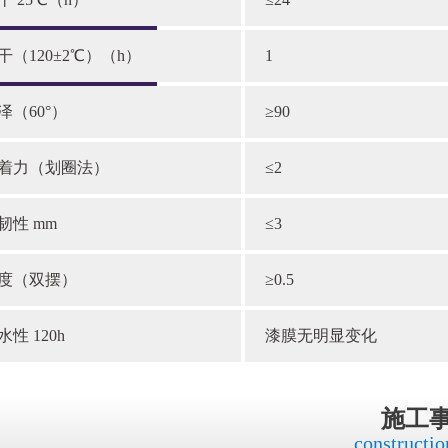
干（120±2℃）（h）
1
泽（60°）
≥90
着力（划圈法）
≤2
韧性 mm
≤3
度（双摆）
≥0.5
水性 120h
漆膜无明显变化
施工
constructio