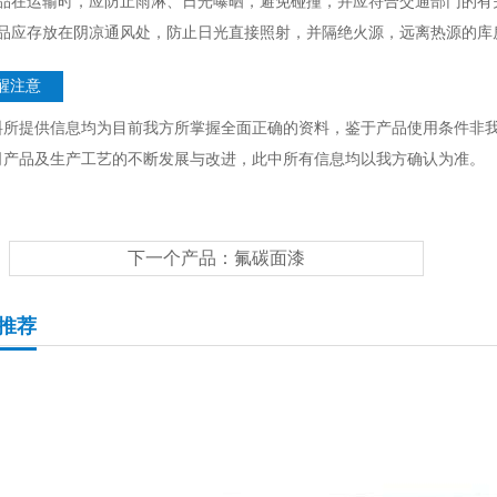
产品在运输时，应防止雨淋、日光曝晒，避免碰撞，并应符合交通部门的有
产品应存放在阴凉通风处，防止日光直接照射，并隔绝火源，远离热源的库
醒注意
料所提供信息均为目前我方所掌握全面正确的资料，鉴于产品使用条件非
司产品及生产工艺的不断发展与改进，此中所有信息均以我方确认为准。
下一个产品：
氟碳面漆
推荐