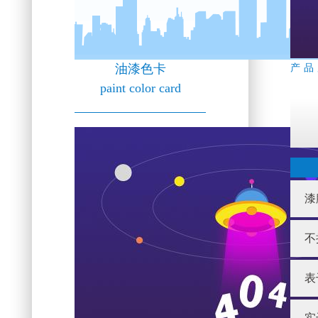
油漆色卡
产品
paint color card
漆
不
表
实