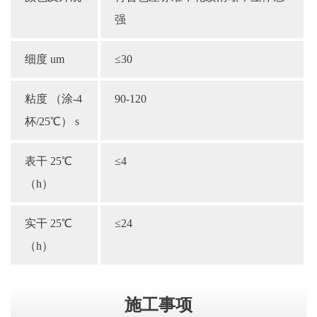
强
细度 um
≤30
粘度 （涂-4
90-120
杯/25℃） s
表干 25℃
≤4
（h）
实干 25℃
≤24
（h）
施工事项