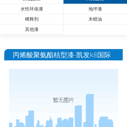
水性环保漆
地坪漆
稀释剂
木蜡油
其他漆
丙烯酸聚氨酯桔型漆-凯发k8国际