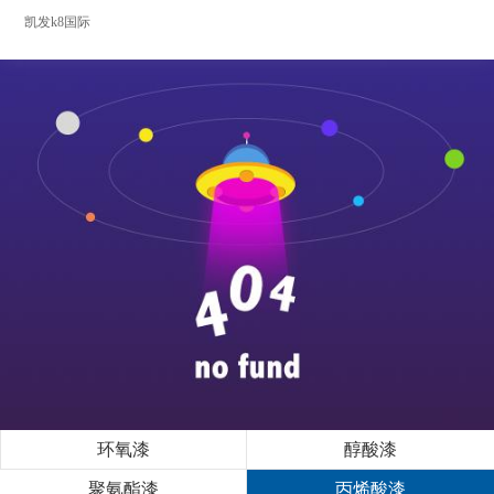
凯发k8国际
环氧漆
醇酸漆
聚氨酯漆
丙烯酸漆