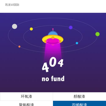
凯发k8国际
环氧漆
醇酸漆
聚氨酯漆
丙烯酸漆