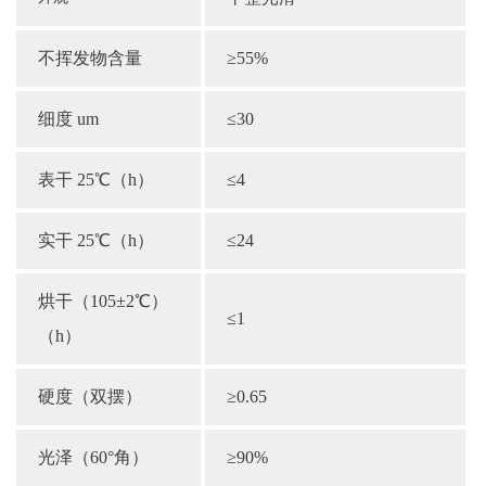
不挥发物含量
≥55%
细度 um
≤30
表干 25℃（h）
≤4
实干 25℃（h）
≤24
烘干（105±2℃）
≤1
（h）
硬度（双摆）
≥0.65
光泽（60°角）
≥90%