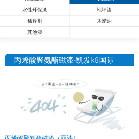
水性环保漆
地坪漆
稀释剂
木蜡油
其他漆
丙烯酸聚氨酯磁漆-凯发k8国际
丙烯酸聚氨酯磁漆（面漆）