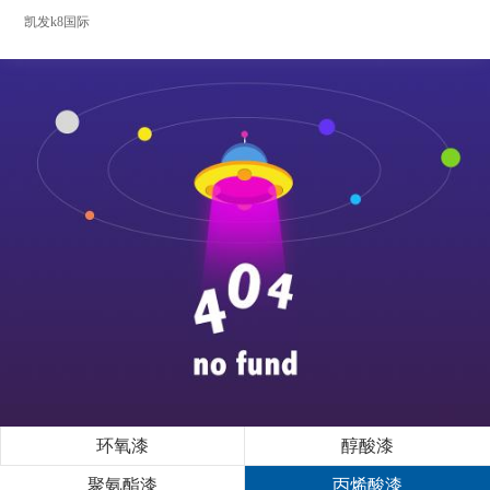
凯发k8国际
环氧漆
醇酸漆
聚氨酯漆
丙烯酸漆