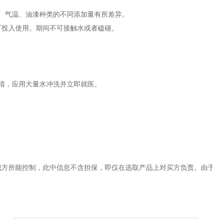
、气温、油漆种类的不同添加量有所差异。
可投入使用。期间不可接触水或者磕碰。
睛，应用大量水冲洗并立即就医。
我方所能控制，此中信息不含担保，即仅在选取产品上对买方负责。由于