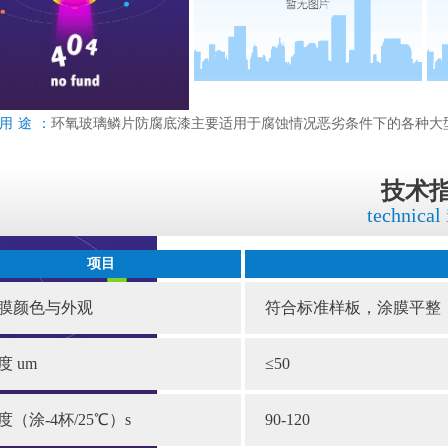
用途：
环氧玻璃鳞片防腐底漆主要适用于腐蚀情况恶劣条件下的各种大
技术
technical
项目
膜颜色与外观
符合标准样板，涂膜平整
度 um
≤50
度（涂-4杯/25℃）s
90-120