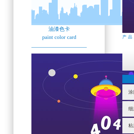
油漆色卡
paint color card
产品
涂
细
粘