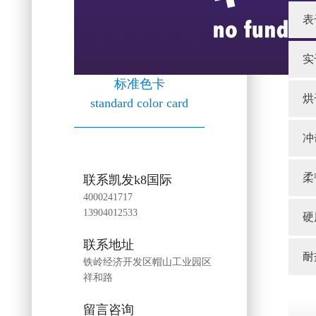
表
实
标准色卡
烘干
standard color card
冲
柔
联系凯发k8国际
4000241717
13904012533
硬
联系地址
耐
铁岭经济开发区帽山工业园区
祥和路
留言咨询