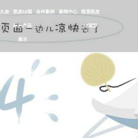
久奈
凯发k8国
合作案例
新闻中心
联系凯发
际的产品
k8国际
展示