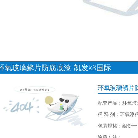
环氧玻璃鳞片防腐底漆-凯发k8国际
环氧玻璃鳞片
配套产品：环氧玻
稀 释 剂：环氧漆
包装规格：组份一：
涂覆方法：