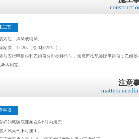
constructio
工工艺
涂装方法：刷涂或喷涂。
涂粘度：15-20s（涂-4杯/25℃ ）。
装前应把甲组份和乙组份分别搅拌均匀，然后再按配漆比甲组份：乙组份=10
4h内用完。
注意
matters needin
意事项
混合好的氟碳底漆须在6小时内用完；
雨雪大风天气不可施工。