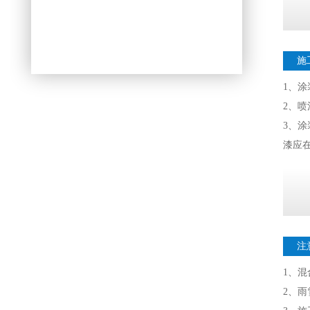
施
1、
2、喷
3、涂
漆应在
注
1、
2、