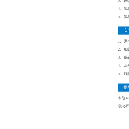
3、
4、
5、
安
1、
2、
3、
4、
5、
提
本资
我公