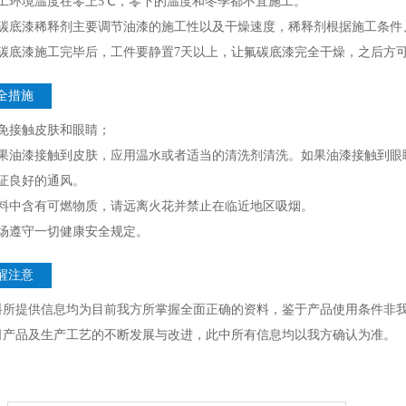
施工环境温度在零上5℃，零下的温度和冬季都不宜施工。
氟碳底漆稀释剂主要调节油漆的施工性以及干燥速度，稀释剂根据施工条件
氟碳底漆施工完毕后，工件要静置7天以上，让氟碳底漆完全干燥，之后方
全措施
避免接触皮肤和眼睛；
如果油漆接触到皮肤，应用温水或者适当的清洗剂清洗。如果油漆接触到眼
保证良好的通风。
涂料中含有可燃物质，请远离火花并禁止在临近地区吸烟。
现场遵守一切健康安全规定。
醒注意
料所提供信息均为目前我方所掌握全面正确的资料，鉴于产品使用条件非
司产品及生产工艺的不断发展与改进，此中所有信息均以我方确认为准。