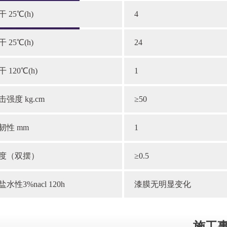
干 25℃(h)
4
干 25℃(h)
24
 120℃(h)
1
击强度 kg.cm
≥50
韧性 mm
1
度（双摆）
≥0.5
盐水性3%nacl 120h
漆膜无明显变化
施工