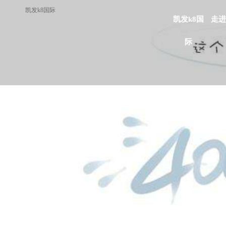
凯发k8国际
凯发k8国
走进
际