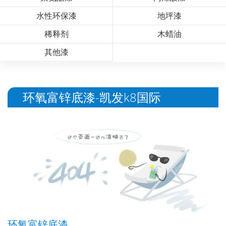
水性环保漆
地坪漆
稀释剂
木蜡油
其他漆
环氧富锌底漆-凯发k8国际
环氧富锌底漆