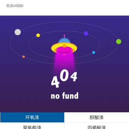
凯发k8国际
环氧漆
醇酸漆
聚氨酯漆
丙烯酸漆