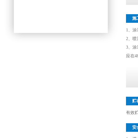
施
1、
2、喷
3、涂
应在4
贮
有效
安