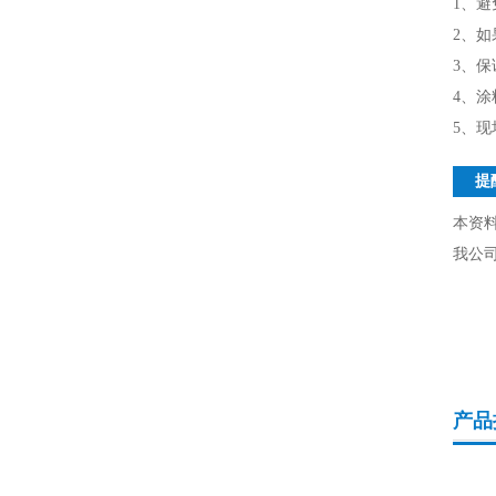
1、
2、
3、
4、
5、
提
本资
我公
产品