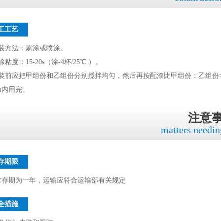
工工艺
涂装方法：刷涂或喷涂。
涂粘度：15-20s（涂-4杯/25℃ ）。
装前应把甲组份和乙组份分别搅拌均匀，然后再按配漆比甲组份：乙组份=10
h内用完。
注意
matters needin
存期限
贮存期为一年，运输应符合运输部有关规定
全措施