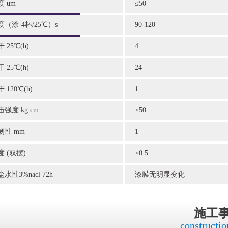
度 um
≤50
度（涂-4杯/25℃）s
90-120
 25℃(h)
4
 25℃(h)
24
 120℃(h)
1
击强度 kg.cm
≥50
韧性 mm
1
度 (双摆)
≥0.5
水性3%nacl 72h
漆膜无明显变化
施工
constructio