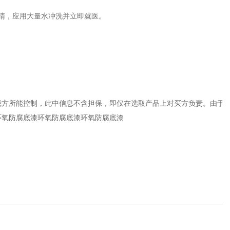
睛，应用大量水冲洗并立即就医。
我方所能控制，此中信息不含担保，即仅在选取产品上对买方负责。由于
环氧防腐底漆环氧防腐底漆环氧防腐底漆