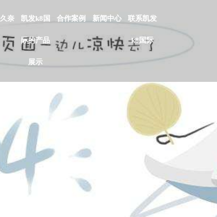
久奈
凯发k8国
合作案例
新闻中心
联系凯发
际的产品
k8国际
展示