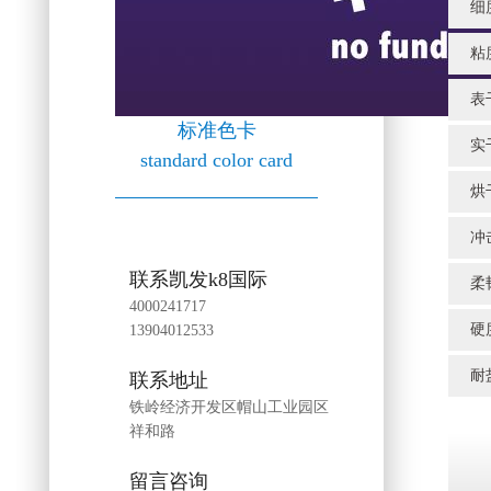
细
粘
表干
标准色卡
实干
standard color card
烘干
冲
联系凯发k8国际
柔
4000241717
硬
13904012533
耐盐
联系地址
铁岭经济开发区帽山工业园区
祥和路
留言咨询