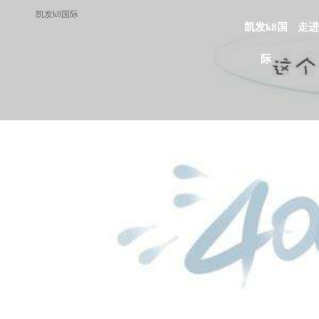
凯发k8国际
凯发k8国
走进
际