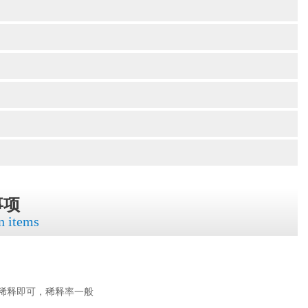
事项
n items
稀释即可，稀释率一般