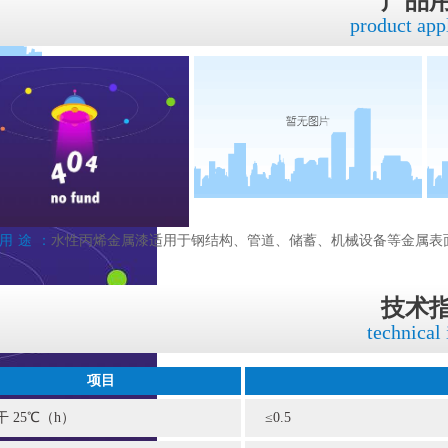
产品
product app
用途：
水性丙烯金属漆适用于钢结构、管道、储蓄、机械设备等金属表
技术
technical
项目
干 25℃（h）
≤0.5