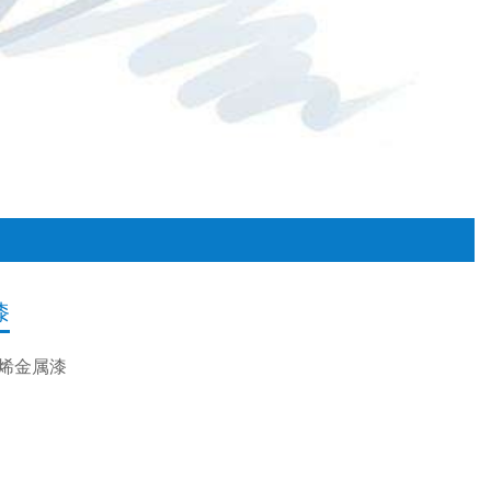
漆
烯金属漆
桶