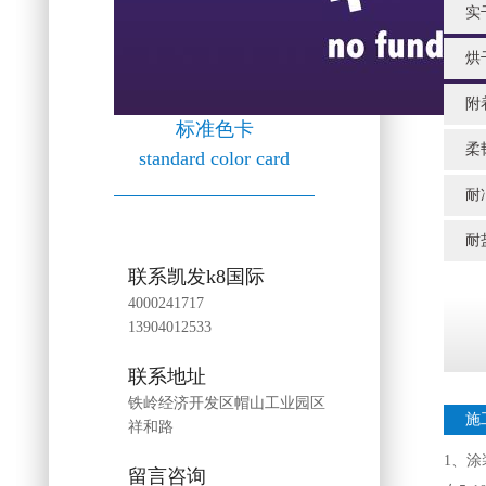
实干
烘干
附
标准色卡
柔
standard color card
耐
耐
联系凯发k8国际
4000241717
13904012533
联系地址
铁岭经济开发区帽山工业园区
施
祥和路
1、
留言咨询