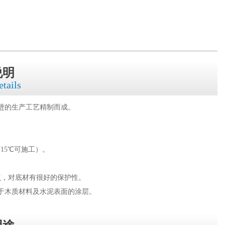
说明
etails
进的生产工艺精制而成。
15℃可施工）。
点，对底材有很好的保护性。
于木质材料及水泥表面的涂层。