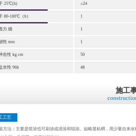
 25℃(h)
≤24
 80-100℃（h）
1
着力 级
1
韧性 mm
1
冲击性 kg.cm
50
盐水性 96h
48
施工
constructio
工工艺
涂装方法：主要是喷涂也可刷涂或浸涂和辊涂。如略显粘稠，用少量自来水