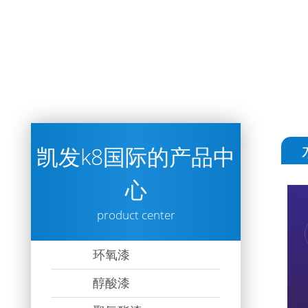
凯发k8国际的产品中
心
product center
环氧漆
醇酸漆