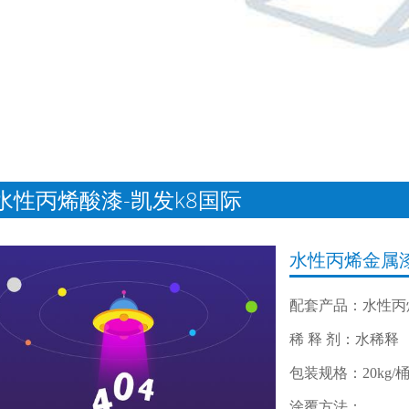
水性丙烯酸漆-凯发k8国际
水性丙烯金属
配套产品：水性丙
稀 释 剂：水稀释
包装规格：20kg/
涂覆方法：