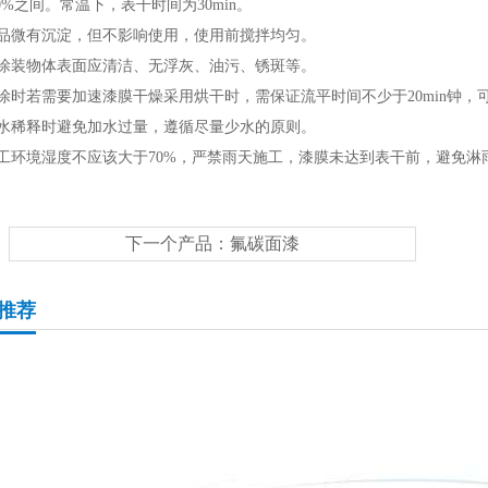
10%之间。常温下，表干时间为30min。
本品微有沉淀，但不影响使用，使用前搅拌均匀。
被涂装物体表面应清洁、无浮灰、油污、锈斑等。
喷涂时若需要加速漆膜干燥采用烘干时，需保证流平时间不少于20min钟，
用水稀释时避免加水过量，遵循尽量少水的原则。
施工环境湿度不应该大于70%，严禁雨天施工，漆膜未达到表干前，避免淋
下一个产品：
氟碳面漆
推荐