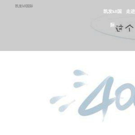
凯发k8国际
凯发k8国
走进
际