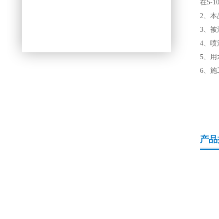
在5-
2、
3、
4、
5、
6、
产品