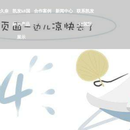
久奈
凯发k8国
合作案例
新闻中心
联系凯发
际的产品
k8国际
展示