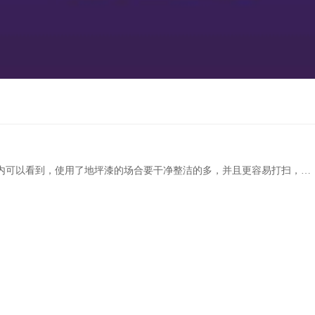
内可以看到，使用了地坪漆的场合要干净整洁的多，并且更容易打扫，于
的运动场地，地下车库停车场等都开始使用地坪漆。那么地坪漆的种类有