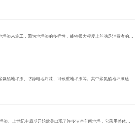
地坪漆来施工，因为地坪漆的多样性，能够很大程度上的满足消费者的各
是十分负责，只是在地坪漆施工之前，有些时候地面会有很多的油污，大
聚氨酯地坪漆、防静电地坪漆、可载重地坪漆等。其中聚氨酯地坪漆适用
环境较为广泛，具有无毒、阻燃、易清洗、无污染的特征。而为了避免出
合物面层，称为环氧地坪漆，主要成分为环氧树脂和固化剂。 上世纪中后期开始欧美出现了许.....