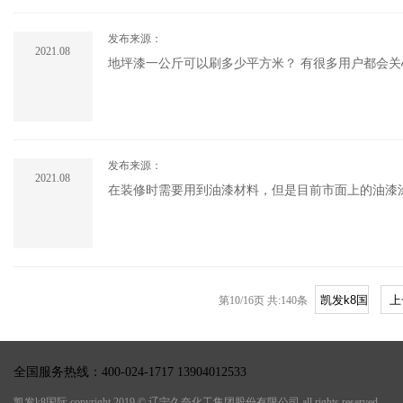
发布来源：
2021.08
地坪漆一公斤可以刷多少平方米？ 有很多用户都会关心地坪漆一公斤可以刷多少平方米，接下来，为大家简单介绍一下。 地
坪漆材料有底漆、中涂、面涂三种材料。一般情况新地面
发布来源：
2021.08
在装修时需要用到油漆材料，但是目前市面上的油漆
第10/16页 共:140条
全国服务热线：400-024-1717 13904012533
凯发k8国际 copyright 2019 © 辽宁久奈化工集团股份有限公司 all rights reserved.