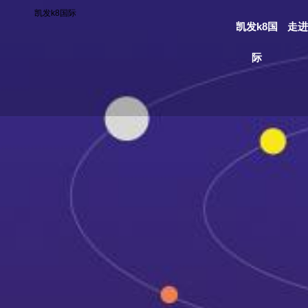
凯发k8国际
凯发k8国
走进
际