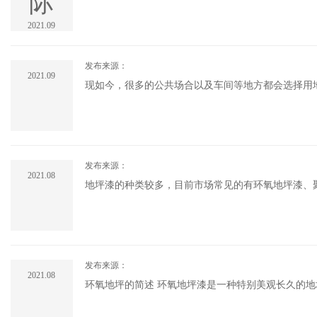
际
2021.09
发布来源：
2021.09
现如今，很多的公共场合以及车间等地方都会选择用
种需求，以此受到很多人的青睐。地坪漆的施工并不
家都知道，油.....
发布来源：
2021.08
地坪漆的种类较多，目前市场常见的有环氧地坪漆、
于食品、药品加工的厂房、包装车间、机场等，应用
现质量问题材.....
发布来源：
2021.08
环氧地坪的简述 环氧地坪漆是一种特别美观长久的地坪漆。上世纪中后期开始欧美出现了许多洁净车间地坪，它采用整体聚