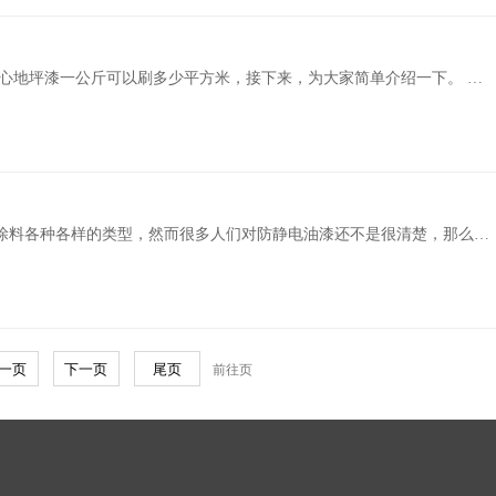
一公斤可以刷8平方米一遍。新地面，一般耗气量底.....
涂料各种各样的类型，然而很多人们对防静电油漆还不是很清楚，那么防
静电油漆是什么? 接下来我们跟小编一起来了解下防静电油漆是什么以及防静电油漆施工流程吧！ .....
前往页