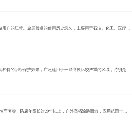
游用户的纽带。金属管道的使用历史悠久，主要用于石油、化工、医疗、
的抗冲击和抗扭强度优异，不易变形，但如果长期埋于地下使用，随着时
其独特的阴极保护效果，广泛适用于一些腐蚀比较严重的区域，特别是钢
结构的防腐防锈，可以为其带来优异的防腐性能，是理想的金属预处理抛丸和防锈保养底漆。 氧煤沥青漆.....
盐等化学物质和多种化学溶剂，为钢板提供保护屏障。漆膜坚韧、表面硬