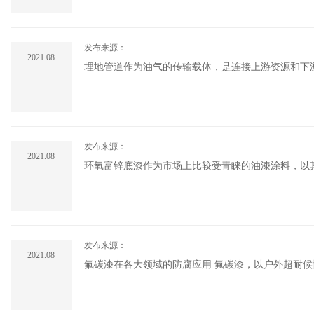
发布来源：
2021.08
埋地管道作为油气的传输载体，是连接上游资源和下
食品、轻工、机械仪表等工业输送管道。 金属管道
间的推移，外.....
发布来源：
2021.08
环氧富锌底漆作为市场上比较受青睐的油漆涂料，以
发布来源：
2021.08
氟碳漆在各大领域的防腐应用 氟碳漆，以户外超耐候性而著称，防腐年限长达20年以上，户外高档涂装面漆，应用范围十分
广泛。氟碳漆具备极好的化学惰性、漆膜耐酸、碱、
度高、耐.....