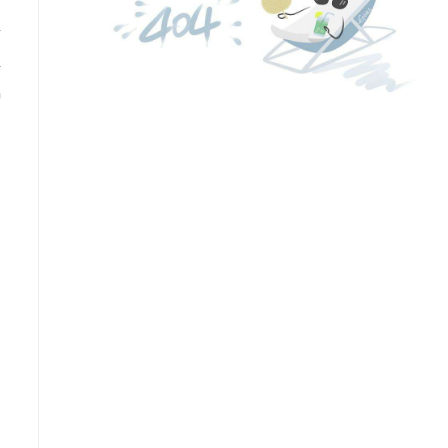
面
坪
种