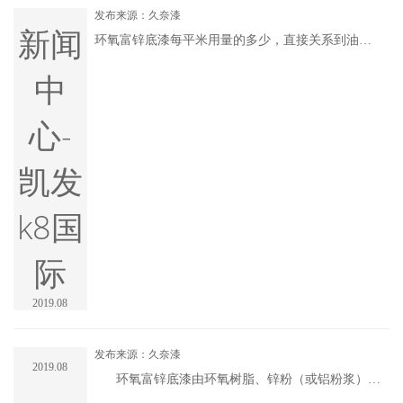
发布来源：久奈漆
新闻
环氧富锌底漆每平米用量的多少，直接关系到油漆
的用量预算、购买，也关系的油漆的涂装成本。然
而油漆行业一直存在着用量难以准确计算，无论是
中
油漆厂家还是施工单位，很难给出最近接实际的用
量。 根据多年来在工业涂装领域的供货经验，给.....
心-
凯发
k8国
际
2019.08
发布来源：久奈漆
2019.08
环氧富锌底漆由环氧树脂、锌粉（或铝粉浆）、
助剂及聚酰胺树脂调配而成。该漆防锈性能优异，