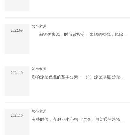
附着力强，常温快干，漆膜中锌粉含量较高，具有
阴极保护作用，耐水防锈性优异。主要用于造船，
桥梁、集装箱等钢.....
发布来源：
2022.09
漏钟仍夜浅，时节欲秋分。泉聒栖松鹤，风除翳
月云。秋分是贾岛踏苔而过时，举头而望时的玄云
朗月；河清疑有水，夜永喜无云。桂树婆娑影，天
香满世间。秋分也是杨公远独酌自醺时沉醉的桂
香。它是林语堂用雪茄烟霞.....
发布来源：
2021.10
影响涂层色差的基本要素： （1）涂层厚度 涂层厚
薄与应用环境息息相关。底材的颜色、涂料因厚度
改变而产生的光泽改变等因素在涂料调色乃至涂装
过程中必须考虑充分。 （2）溶剂挥发速率 溶剂的
挥发影响涂层的表面流平、光.....
发布来源：
2021.10
有些时候，衣服不小心粘上油漆，用普通的洗涤剂
根本无法去除，那该怎么办呢？以前多是用汽油，
但效果不太如人意，因此，我分享4个清洗油漆的办