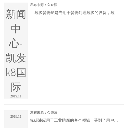
发布来源：久奈漆
新闻
垃圾焚烧炉是专用于焚烧处理垃圾的设备，垃圾
在炉膛内燃烧，变为废气进入二次燃烧室，在燃烧
器的强制燃烧下燃烧完全，再进入喷淋式除尘器，
中
除尘后经烟囱排入大气。焚烧炉设备的良好运行除
了优异的机械品.....
心-
凯发
k8国
际
2019.11
发布来源：久奈漆
2019.11
氟碳漆应用于工业防腐的各个领域，受到了用户的
一致青睐，在钢结构、桥梁、建筑、化工等行业起