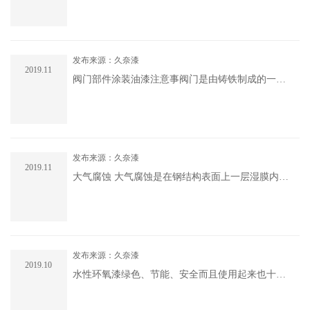
到非常重要的作用。氟碳漆的施工有着完善的涂装
体系，常与各类中间漆、防腐底漆配套使用，各自
发挥着不同的防护作用。氟碳漆在涂装之前的.....
发布来源：久奈漆
2019.11
阀门部件涂装油漆注意事阀门是由铸铁制成的一种
管路附件，阀门可用于控制空气、水、蒸汽、各种
腐蚀介质、泥浆、油品等各类流体的流动。对于阀
门表面的防腐保护非常关键，通过防腐涂料的防护
能够有效的避免基材腐蚀。 .....
发布来源：久奈漆
2019.11
大气腐蚀 大气腐蚀是在钢结构表面上一层湿膜内部
发生的过程。湿膜层可能太薄以至于肉眼看不到。
下列因素会导致腐蚀速率的上升： 相对湿度的上
升； 冷凝出现（当表面温度.....
发布来源：久奈漆
2019.10
水性环氧漆绿色、节能、安全而且使用起来也十分
方便，普通环氧漆跟水性环氧涂料也较为相似，那
么水性环氧漆与普通环氧漆的区别有哪些呢?