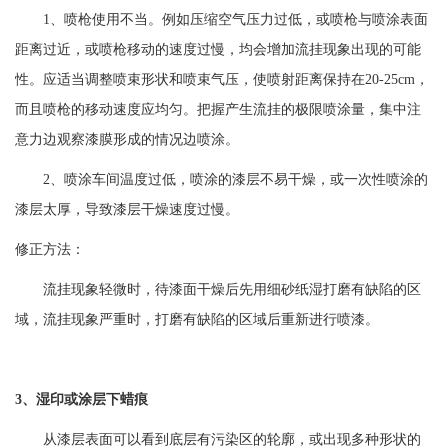
1、喷枪使用不当。例如压缩空气压力过低，或喷枪与喷涂表面
距离过近，或喷枪移动的速度过慢，均会增加流挂现象出现的可能
性。应适当调整喷束形状和喷束气压，使喷射距离保持在20-25cm，
而且喷枪的移动速度应均匀。把握产生流挂的极限喷涂量，集中注
意力边观察漆膜形成的情况边喷涂。
2、喷涂车间温度过低，喷涂的漆层不易干燥，或一次性喷涂的
漆层太厚，导致漆层干燥速度过慢。
修正方法：
流挂现象轻微时，待漆面干燥后先用细砂纸湿打磨有缺陷的区
域，流挂现象严重时，打磨有缺陷的区域后重新进行喷漆。
3、湿印或涂层下蜡痕
从漆层表面可以看到底层有污染区的轮廓，或出现多种形状的