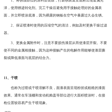
1、将锈蚀部位的涂料层去除，打磨锈斑直至底材出现金属光
泽，使用锈迹转化剂。完工干燥后避免用手接触处理好的金属表
面，并立即喷涂底漆，因为裸露的钢板在空气中暴露过久会生锈。
2、保证喷漆时使用的压缩空气的清洁，例如及时更换干燥过滤
器。
3、更换金属附件时，注意不要损伤漆层从而使漆层开裂。不要
使不同的金属相接触，因为这种接触产生的电解作用能够使漆层撕
裂或降低漆面与底层的结合力。
11、干喷
也称为过喷或干喷溶解不良，面漆表面呈现粉状或粗糙的漆面
效果。通常在车顶棚和发动机舱盖等部位进行大面积喷涂时，在接
枪位置较容易产生干喷现象。