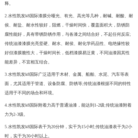
释。
2.
水性
凯发k8国际
漆膜分哑光、有光、高光等几种，耐碱、耐酸、耐
侯、耐盐、耐水性较好，阻燃，干燥时间快，覆盖面积大，防锈防
腐性能好，具有带锈防锈作用，与各漆之间结合好，不起任何反应;
传统油漆漆膜光亮坚硬、耐水、耐侯、耐化学药品性、电绝缘性较
好但漆膜脆性大，干燥时间长，低档漆膜易泛黄，不同油漆因其性
能差异，不宜相互结合。
3.
水性
凯发k8国际
广泛适用于木材、金属、船舶、水泥、汽车等表
面，尤其适用于管道、设备防腐、防锈等;传统油漆根据不同的特性
适用于不同的场合和环境。
4.
水性
凯发k8国际
附着力高于普通油漆，能达到1-2级;传统油漆附着
力为2-3级。
5.
水性
凯发k8国际
表干为20分钟，实干为15小时;传统油漆表干为2小
时，实干为30小时以上。