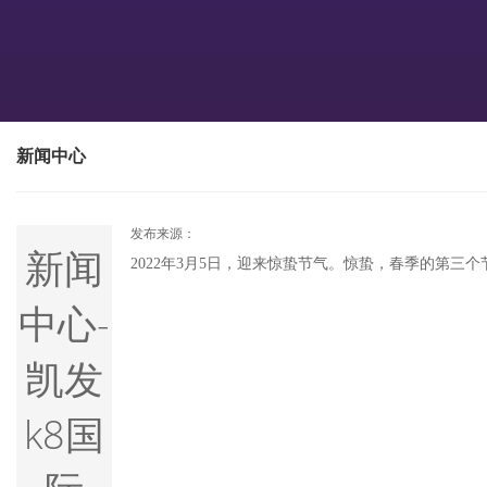
新闻中心
发布来源：
新闻
2022年3月5日，迎来惊蛰节气。惊蛰，春季的第
发，蛰虫初醒。天地至此
中心-
凯发
k8国