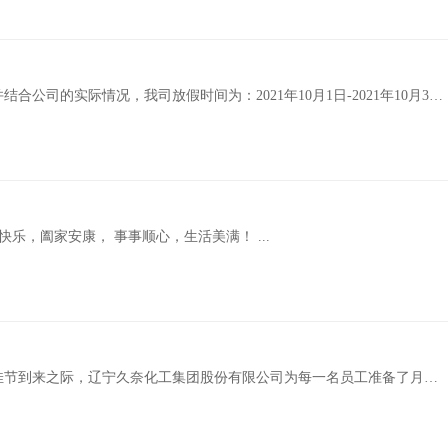
司的实际情况，我司放假时间为：2021年10月1日-2021年10月3
日，休息三天 久奈化工在此恭祝：节日快乐、阖家幸福！ .....
中秋佳节之际，久奈漆全体员工衷心祝您和家人 节日快乐，阖家安康， 事事顺心，生活美满！ ...