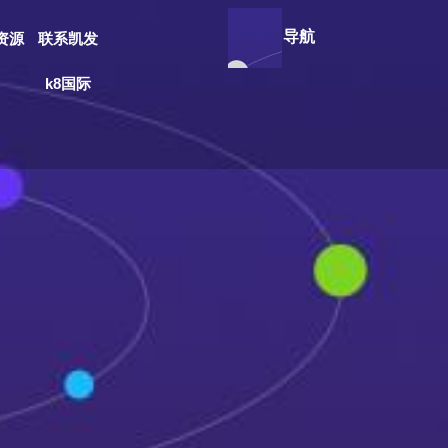
导航
资源
联系凯发
k8国际