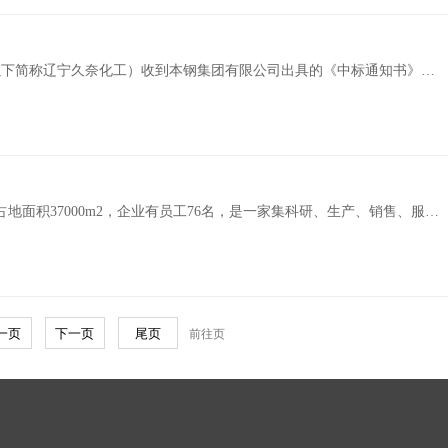
司（以下简称辽宁久奈化工）收到本钢集团有限公司出具的《中标通知书》，
“中国钢铁工业摇篮”、.....
地面积37000m2，企业有员工76名，是一家集科研、生产、销售、服务
万余吨。其中各类油漆15000吨，水性工业漆5000吨.....
前往页