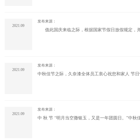
发布来源：
2021.09
值此国庆来临之际，根据国家节假日放假规定，并结合公
发布来源：
2021.09
发布来源：
2021.09
中 秋 节 “明月当空撒银玉，又是一年团圆日。”中秋佳节到来之际，辽宁久奈化工集团股份有限公司为每一名员工准备了月
饼、豆油、白面、葡萄、南.....