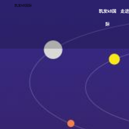
凯发k8国际
凯发k8国
走进
际