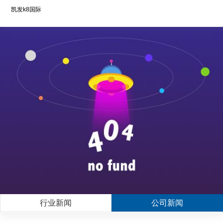
凯发k8国际
行业新闻
公司新闻