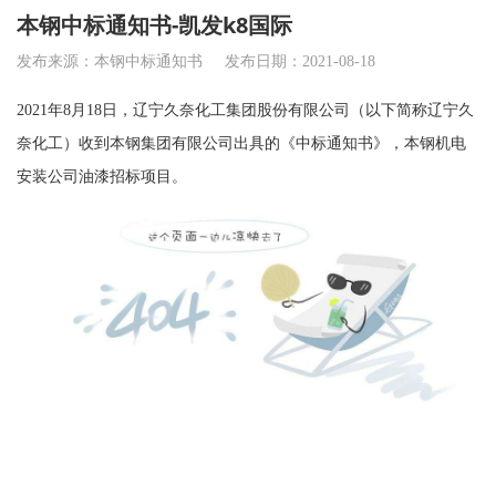
本钢中标通知书-凯发k8国际
发布来源：本钢中标通知书
发布日期：2021-08-18
2021年8月18日，辽宁久奈化工集团股份有限公司（以下简称辽宁久
奈化工）收到本钢集团有限公司出具的《中标通知书》，本钢机电
安装公司油漆招标项目。