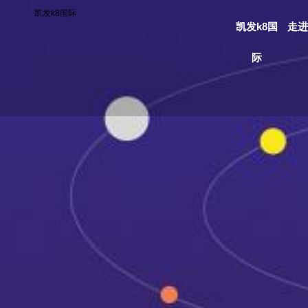
凯发k8国际
凯发k8国
走进
际