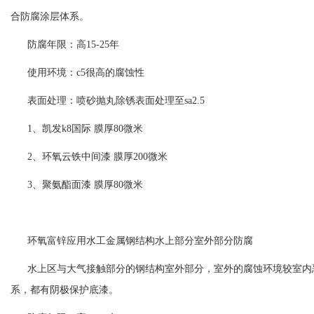
合防腐涂层体系。
防腐年限：高15-25年
使用环境：c5很高的腐蚀性
表面处理：喷砂抛丸除锈表面处理至sa2.5
1、
凯发k8国际
膜厚80微米
2、环氧云铁中间漆 膜厚200微米
3、聚氨酯面漆 膜厚80微米
环氧富锌应用水工金属钢结构水上部分室外部分防腐
水上区与大气接触部分的钢结构室外部分，室外的腐蚀环境较室内
系，都有阴极保护底漆。