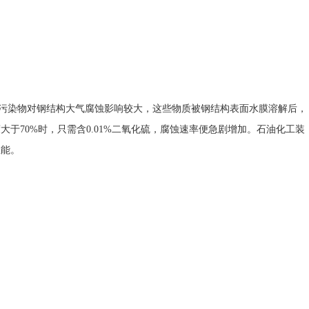
污染物对钢结构大气腐蚀影响较大，这些物质被钢结构表面水膜溶解后，
于70%时，只需含0.01%二氧化硫，腐蚀速率便急剧增加。石油化工装
性能。