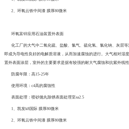
2、环氧云铁中间漆 膜厚80微米
环氧富锌应用石油装置外表面
化工厂的大气中二氧化硫、盐酸、氯气、硫化氢、氯化钠、灰层等
即成为导电性良好的电解质溶液，从而加速腐蚀的进行。大气相对湿度大
置外表面涂层，室外的主要要求是据有较强的耐大气腐蚀和抗紫外线
防腐年限：高15-25年
使用环境：c4高的腐蚀性
表面处理：喷砂抛丸除锈表面处理至sa2.5
1、
凯发k8国际
膜厚80微米
2、环氧云铁中间漆 膜厚80微米