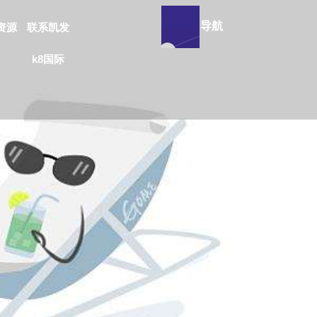
导航
资源
联系凯发
k8国际