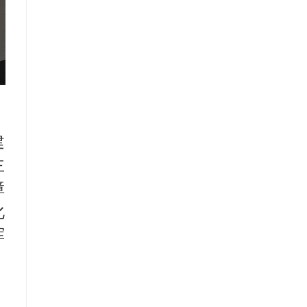
建
主
障
化
挥