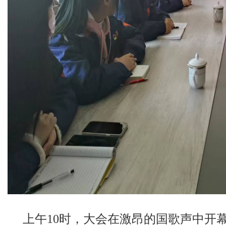
上午10时，大会在激昂的国歌声中开