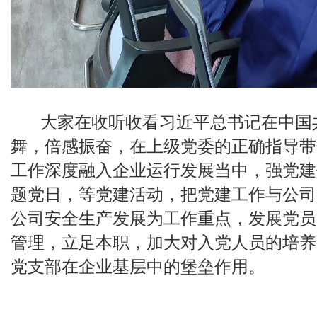
大家在收听收看习近平总书记在中国共
舞，倍感振奋，在上级党委的正确指导带
工作深度融入企业运行发展当中，强党建
题党日，等党建活动，把党建工作与公司
公司安全生产发展为工作重点，发展党员
管理，立足本职，加大对入党人员的培养
党支部在企业基层中的堡垒作用。