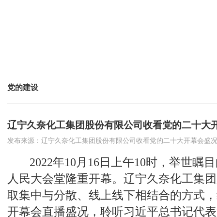
党的建设
辽宁久奈化工集团股份有限公司收看党的二十大开
发布来源：辽宁久奈化工集团股份有限公司收看党的二十大开幕会盛
2022年10月16日上午10时，举
人民大会堂隆重开幕。辽宁久奈化工集团
取集中与分散、线上线下相结合的方式，
开幕会直播盛况，聆听习近平总书记代表