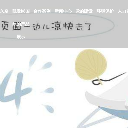
久奈
凯发k8国
合作案例
新闻中心
党的建设
环境保护
人力
际的产品
展示