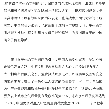
调“共谋全球生态文明建设”，深度参与全球环境治理，形成世界环境
保护和可持续发展的凯发k8国际的解决方案……既有蓝图规划，也
有具体路径；既有战略层面的认识论，也有战术层面的方法论；既
有立足中国的长远眼光，也有放眼全球的宽广视野，习近平生态文
明思想为推动生态文明建设提供了理论指导，为共同建设美丽中国
确立了价值导航。
在习近平生态文明思想指引下，中国人民凝心聚力，坚定不移
走绿色发展之路，生态文明理念日益深入人心，污染治理力度之
大、制度出台频度之密、监管执法尺度之严、环境质量改善速度之
快前所未有，交出了一份令世人惊叹的绿色答卷：
2020
年，单位国
内生产总值能耗和碳排放分别比
2015
年下降
13.2%
、
18.8%
，全国地
级及以上城市空气质量优良天数比例为
87%
，地表水水质优良率达到
83.4%
，中国民众对生态环境质量的满意度达
89.5%
……一个个数字