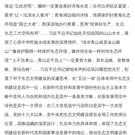
海边
“立此存照”，嘱咐一定要改善好洱海水质；汾河沿岸驻足凝望，
要求“让一泓清水入黄河”；青海湖边细问详情，强调保护好青海生态
环境是“国之大者”；西溪湿地步行察看，思考“统筹好生产、生活、
生态三大空间布局”……习近平总书记如此关切祖国的山山水水，展
现了心系中华民族永续发展的深厚情怀。“绿水青山就是金山银
山”“像保护眼睛一样保护生态环境，像对待生命一样对待生态环
境”“人不负青山，青山定不负人”“一定要算大账、算长远账、算整体
账、算综合账”……习近平总书记掷地有声的话语闪耀思想光芒，彰
显了对于生态文明建设的深邃思考。在“五位一体”总体布局中生态文
明建设是其中一位，在新时代坚持和发展中国特色社会主义基本方
略中坚持人与自然和谐共生是其中一条基本方略，在新发展理念中
绿色是其中一大理念，在三大攻坚战中污染防治是其中一大攻坚
战，党的十八大以来，党中央把生态文明建设摆在全局工作的突出
位置，高瞻远瞩的顶层设计，扎实有力的具体举措，体现了生态文
明建设在新时代党和国家事业发展中的地位，推动生态文明建设和