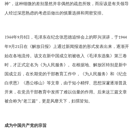
神
，这种细微的差别显然并非偶然的疏忽所致，而应该是有关领导
”
人经过深思熟虑的考虑后做出的慎重选择和周密安排。
1944
年
月
日，毛泽东在纪念张思德追悼会上的即兴演讲，于
9
8
1944
年
月
日在《解放日报》上通过新闻报道的形式发表出来，逐渐开
9
21
始在各地流传。该文在新中国成立初被收入《毛泽东选集》第三卷
时，才正式定名为《为人民服务》。在根据地、解放区特别是新中
国成立后，在长期党的干部教育工作中，《为人民服务》和《纪念
白求恩》《愚公移山》等文章，由于短小精悍、思想深邃逐渐普及
开来，在党员干部教育中发挥了难以估量的作用。后来这三篇文章
被合称为
老三篇
，更是风靡天下，妇孺皆知。
“
”
成为中国共产党的宗旨