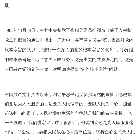
展。
1985
年
月
日，中共中央整党工作指导委员会颁布《关于农村整
11
24
党工作部署的通知》指出，广大中国共产党党员要
努力提高对党的
“
根本宗旨的认识
，
进行一次深入的党的根本宗旨的教育
，
我们党
”
“
”
“
的根本宗旨是全心全意为人民服务，这是由党的性质决定的
。这是
”
中国共产党的文件中第一次明确地提出
党的根本宗旨
问题。
“
”
中国共产党十八大以来，习近平总书记反复强调党的宗旨，他说我
们党是为人民服务的，是要为人民做事的，要以人民为中心，担当
起该担当的责任，人民对美好生活的向往就是我们的奋斗目标。他
一再强调：
“
我们讲宗旨，讲了很多话，但说到底还是为人民服务这
句话。
全党同志要把人民放在心中最高位置，坚持全心全意为人民
”“