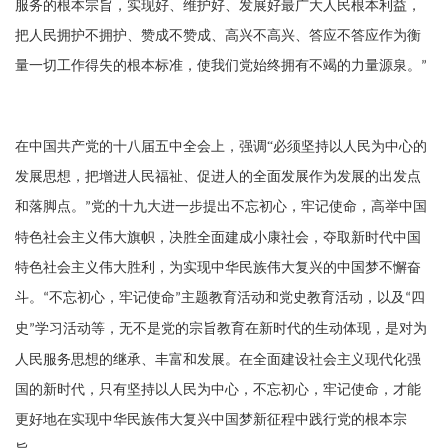
服务的根本宗旨，实现好、维护好、发展好最广大人民根本利益，
把人民拥护不拥护、赞成不赞成、高兴不高兴、答应不答应作为衡
量一切工作得失的根本标准，使我们党始终拥有不竭的力量源泉。
”
在中国共产党的十八届五中全会上，强调
“
必须坚持以人民为中心的
发展思想，把增进人民福祉、促进人的全面发展作为发展的出发点
和落脚点。
党的十九大进一步提出不忘初心，牢记使命，高举中国
”
特色社会主义伟大旗帜，决胜全面建成小康社会，夺取新时代中国
特色社会主义伟大胜利，为实现中华民族伟大复兴的中国梦不懈奋
斗。
不忘初心，牢记使命
主题教育活动和党史教育活动，以及
四
“
”
“
史
学习活动等，无不是党的宗旨教育在新时代的生动体现，是对为
”
人民服务思想的继承、丰富和发展。在全面建设社会主义现代化强
国的新时代，只有坚持以人民为中心，不忘初心，牢记使命，才能
更好地在实现中华民族伟大复兴中国梦新征程中践行党的根本宗