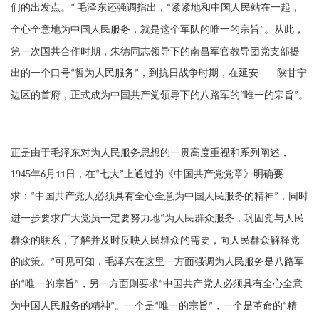
们的出发点。
毛泽东还强调指出，
紧紧地和中国人民站在一起，
”
“
全心全意地为中国人民服务，就是这个军队的唯一的宗旨
。从此，
”
第一次国共合作时期，朱德同志领导下的南昌军官教导团党支部提
出的一个口号
誓为人民服务
，到抗日战争时期，在延安
陕甘宁
“
”
——
边区的首府，正式成为中国共产党领导下的八路军的
唯一的宗旨
。
“
”
正是由于毛泽东对为人民服务思想的一贯高度重视和系列阐述，
1945
年
月
日，在
七大
上通过的《中国共产党党章》明确要
6
11
“
”
求：
中国共产党人必须具有全心全意为中国人民服务的精神
，同时
“
”
进一步要求广大党员一定要努力地
为人民群众服务，巩固党与人民
“
群众的联系，了解并及时反映人民群众的需要，向人民群众解释党
的政策。
可见可知，毛泽东在这里一方面强调为人民服务是八路军
”
的
唯一的宗旨
，另一方面则要求
中国共产党人必须具有全心全意
“
”
“
为中国人民服务的精神
。一个是
唯一的宗旨
，一个是革命的
精
”
“
”
“