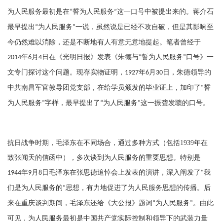
为人民服务最初是在
誓为人民服务
这一口号中被提出来的。蒋介石
“
”
最早提出
为人民服务
一说，虽然说是已经不攻自破，但是其影响至
“
”
今仍然难以消除，还是不断地有人有意无意地提起。笔者曾经于
年
月
日在《光明日报》发表《朱德与
誓为人民服务
口号》一
2014
6
4
“
”
文专门探讨这个问题。现存实物证明，
年
月
日，朱德领导的
1927
6
30
中共南昌军官教导团党支部，在给学员颁发的毕业证上，加印了
誓
“
为人民服务
字样，最早提出了
为人民服务
这一振聋发聩的口号。
”
“
”
抗日战争时期，毛泽东在不同场合，通过多种方式（包括
1939
年在
致张闻天的信函中），多次谈到为人民服务的重要思想。特别是
年
月
日毛泽东在张思德追悼会上发表的演讲，深入阐发了
我
1944
9
8
“
们是为人民服务的
思想，有力地促进了为人民服务思想的传播。后
”
来在重庆谈判期间，毛泽东还给《大公报》题词
为人民服务
。由此
“
”
可见，为人民服务最初是中国共产党实际控制和领导下的武装力量