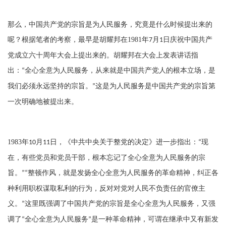
那么，中国共产党的宗旨是为人民服务，究竟是什么时候提出来的
呢？根据笔者的考察，最早是胡耀邦在
1981
年
月
日庆祝中国共产
7
1
党成立六十周年大会上提出来的。胡耀邦在大会上发表讲话指
出：
全心全意为人民服务，从来就是中国共产党人的根本立场，是
“
我们必须永远坚持的宗旨。
这是为人民服务是中国共产党的宗旨第
”
一次明确地被提出来。
1983
年
月
日，《中共中央关于整党的决定》进一步指出：
现
10
11
“
在，有些党员和党员干部，根本忘记了全心全意为人民服务的宗
旨。
整顿作风，就是发扬全心全意为人民服务的革命精神，纠正各
”“
种利用职权谋取私利的行为，反对对党对人民不负责任的官僚主
义。
这里既强调了中国共产党的宗旨是全心全意为人民服务，又强
”
调了
全心全意为人民服务
是一种革命精神，可谓在继承中又有新发
“
”