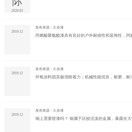
际
2020.03
发布来源：久奈漆
2019.12
丙烯酸聚氨酯漆具有良好的户外耐候性和装饰性，丙
施，广告牌等常用的防腐、防锈、装饰性面漆，丙烯
色，金属色，.....
发布来源：久奈漆
2019.12
环氧涂料因其极强附着力；机械性能优良，耐磨，耐
泛应用于重防腐中。但是环氧漆最大的缺点是耐候性
内用漆，一般.....
发布来源：久奈漆
2019.12
铜上需要喷漆吗？ 铜属于比较活泼的金属，暴露在大气中极易氧化，氧化物（铜锈）的出现一方面掩盖了铜本色的美观，另
外对人体有毒。 铜上如何避免氧化？