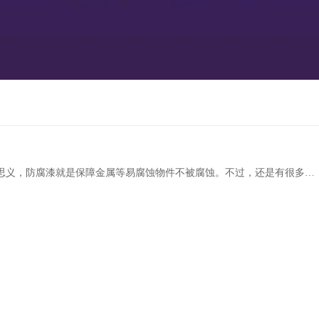
思义，防腐漆就是保障金属等易腐蚀物件不被腐蚀。不过，还是有很多小
伙伴对防腐漆不是很了解。今天我们来介绍防腐漆的检测方法及其特性，希望对您有所帮助。 01.....