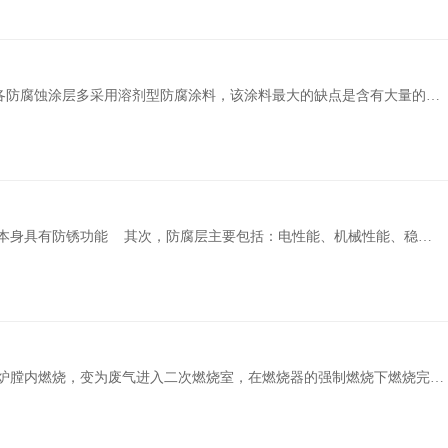
防腐蚀涂层多采用溶剂型防腐涂料，该涂料最大的缺点是含有大量的溶
害。另外油漆中的溶剂大部分来自石油和煤炭，这些资.....
.
炉膛内燃烧，变为废气进入二次燃烧室，在燃烧器的强制燃烧下燃烧完
炉设备的良好运行除了优异的机械品.....