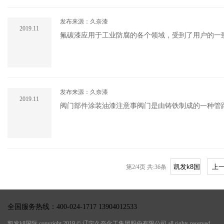
发布来源：久奈漆
2019.11
氟碳漆应用于工业防腐的各个领域，受到了用户的一
漆的施工有着完善的涂装体系，常与各类中间漆、防腐
发布来源：久奈漆
2019.11
阀门部件涂装油漆注意事阀门是由铸铁制成的一种管
第2/4页 共:36条
全国服务热线：400-024-1717 13904012533
凯发k8国际 copyright 2019 © 辽宁久奈化工集团股份有限公司 all rights reserved.