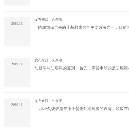
发布来源：久奈漆
2019.11
防腐蚀涂层是防止基材腐蚀的主要方法之一，目前各
剂，污染环境、易燃，对人体和人类 的生存环境造成危
发布来源：久奈漆
2019.11
防锈漆与防腐漆的区别 首先，需要申明的是防腐漆本身具有防锈功能 其次，防腐层主要包括：电性能、机械性能、稳定
性、抗微生物破坏性能、施工工艺性能、经济指标....
发布来源：久奈漆
2019.11
垃圾焚烧炉是专用于焚烧处理垃圾的设备，垃圾在
全，再进入喷淋式除尘器，除尘后经烟囱排入大气。焚烧