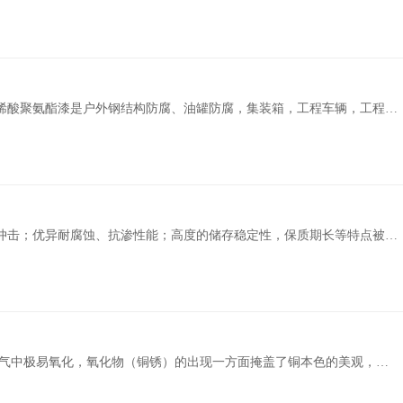
烯酸聚氨酯漆是户外钢结构防腐、油罐防腐，集装箱，工程车辆，工程设
酸聚氨酯漆用于防腐及高档装饰需要配套底漆使用，有不同光泽及各种实
冲击；优异耐腐蚀、抗渗性能；高度的储存稳定性，保质期长等特点被广
不好，易老化。日光照射久了必然出现粉化现象，因而只能用于底漆或室
 避免铜氧化的方法有四种：.....