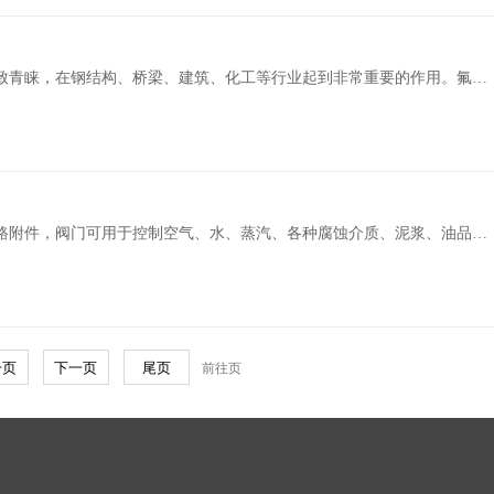
致青睐，在钢结构、桥梁、建筑、化工等行业起到非常重要的作用。氟碳
底漆配套使用，各自发挥着不同的防护作用。氟碳漆在涂装之前的.....
路附件，阀门可用于控制空气、水、蒸汽、各种腐蚀介质、泥浆、油品等
各类流体的流动。对于阀门表面的防腐保护非常关键，通过防腐涂料的防护能够有效的避免基材腐蚀。 .....
前往页