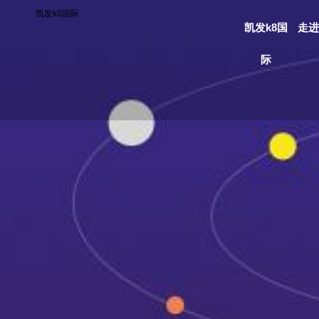
凯发k8国际
凯发k8国
走进
际