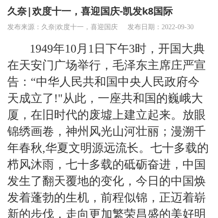
久奈|欢度十一，喜迎国庆-凯发k8国际
发布来源：久奈|欢度十一，喜迎国庆
发布日期：2022-09-30
1949年10月1日下午3时，开国大典
在天安门广场举行，毛泽东主席庄严宣
告：“中华人民共和国中央人民政府今
天成立了!"
从此，一座共和国的巍峨大
厦，在旧时代的废墟上建立起来。放眼
锦绣画卷，神州风光山河壮丽；漫溯千
年春秋,华夏文明源远流长。七十多载的
栉风沐雨，七十多载的砥砺奋进，中国
发生了翻天覆地的变化，今日的中国焕
发着蓬勃的生机，前程似锦，正迈着崭
新的步伐，走向更加繁荣昌盛的美好明