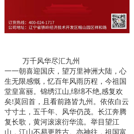
万千风华尽汇九州
一一朝喜迎国庆，望万里神洲大陆，心
生无限感慨，忆百年风雨历程，今祖国
堂皇富丽。锦绣江山,绵绵不绝,感复欢
矣!莫回首，且看前路皆九州。依依白云
寸寸土，五千年、风华仍茂。长江奔腾
复长歌，黄河滚滚衍华流。举目望江
山，江山不易更胜古。亦神往，祖国富