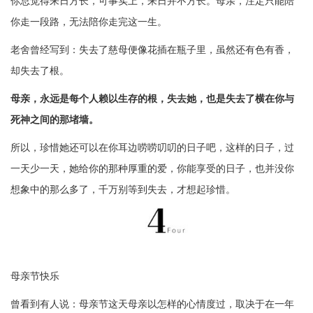
你总觉得来日方长，可事实上，来日并不方长。母亲，注定只能陪
你走一段路，无法陪你走完这一生。
老舍曾经写到：失去了慈母便像花插在瓶子里，虽然还有色有香，
却失去了根。
母亲，永远是每个人赖以生存的根，失去她，也是失去了横在你与
死神之间的那堵墙。
所以，珍惜她还可以在你耳边唠唠叨叨的日子吧，这样的日子，过
一天少一天，她给你的那种厚重的爱，你能享受的日子，也并没你
想象中的那么多了，千万别等到失去，才想起珍惜。
母亲节快乐
曾看到有人说：母亲节这天母亲以怎样的心情度过，取决于在一年