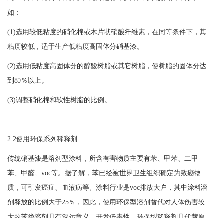
如：
(1)选用较低粘度的硝化棉或木片状硝酸纤维素，在同等条件下，其
粘度较低，适于生产低粘度高固体分硝基漆。
(2)选用低粘度高固体分的醇酸树脂或其它树脂，使树脂的固体分达
到80％以上。
(3)调整硝化棉和软性树脂的比例。
2.2使用环保系列稀释剂
传统硝基漆是溶剂型涂料，所含有害物质主要有苯、甲苯、二甲
苯、甲醛、
voc等。据了解，苯已经被世界卫生组织确定为致癌物
质，可引发癌症、血液病等。涂料行业是voc排放大户，其中涂料溶
剂释放的比例大于25％，因此，使用环保型溶剂替代对人体伤害较
大的苯类溶剂具有深远意义。开发低毒性、环保型稀释剂具代替原