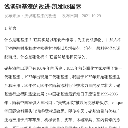
浅谈硝基漆的改进-凯发k8国际
发布来源：浅谈硝基漆的改进
发布日期：2021-10-29
1. 前言
什么是硝基漆
？ 它其实是以硝化纤维素，为主要成膜物、并加入不
干性醇酸树脂和改性松香甘油酯以及增韧剂、溶剂、颜料等混合调
配而成。什么是硝化棉？ 它当然是用棉花做的。
硝基漆的出现已有
100多年的历史，1855年前苏联化学家发明了第一
代硝基漆，1937年出现第二代硝基漆，我国于1935年开始硝基漆生
产和应用，50年代到80年代随着涂料行业技术力量的发展壮大，硝
基漆行业得到迅速发展；中国硝基漆最辉煌日子应该是1999-2006
年，随着中国家俱大量出口，“美式涂装”被以阿克苏诺贝尔、valspar
等国际涂料巨头们演绎得淋沥致尽。即使今天，硝基漆目前仍被广
泛地应用于汽车车身、机械设备、皮革、木器家具、室内装修的涂