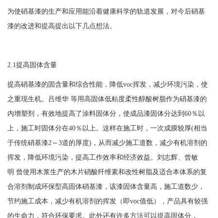
为使硝基漆的生产和应用能沿着健康科学的轨道发展，对今后硝基
漆的改进和提高提出以下几点想法。
2.1提高固体含量
提高硝基漆的固含量和综合性能，降低
voc挥发，减少环境污染，使
之重现生机。吕维华 等用高固体低粘度柔性醇酸树脂作为硝基漆的
内增塑剂，有效地提高了涂料固体分，使成品漆固体分达到60％以
上，施工时固体分在40％以上。这样在施工时，一次成膜较厚(相当
于传统硝基漆2～3道的厚度)，从而减少施工道数，减少有机溶剂的
挥发，降低环境污染，提高工作效率和经济效益。刘志辉、曾敏
明 曾使用木浆生产的木片硝酸纤维素和改性树脂及适合本体系的复
合溶剂制成环保型高固体硝基漆，该漆固体含量高，施工道数少，
节约施工成本，减少有机溶剂的挥发（即voc值低），产品具有较强
的生命力，符合环保要求。此外还有许多方法可以提高固体分，