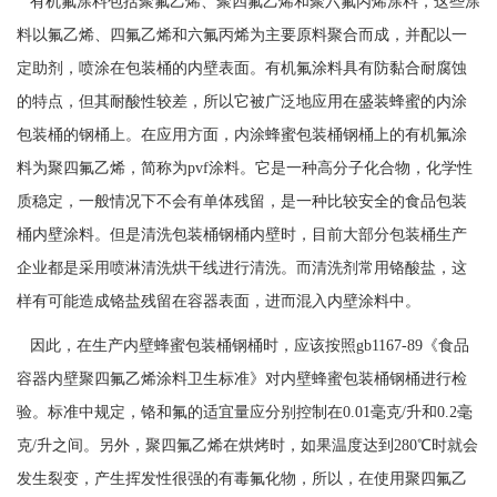
有机氟涂料包括聚氟乙烯、聚四氟乙烯和聚六氟丙烯涂料，这些涂
料以氟乙烯、四氟乙烯和六氟丙烯为主要原料聚合而成，并配以一
定助剂，喷涂在包装桶的内壁表面。有机氟涂料具有防黏合耐腐蚀
的特点，但其耐酸性较差，所以它被广泛地应用在盛装蜂蜜的内涂
包装桶的钢桶上。在应用方面，内涂蜂蜜包装桶钢桶上的有机氟涂
料为聚四氟乙烯，简称为
pvf
涂料。它是一种高分子化合物，化学性
质稳定，一般情况下不会有单体残留，是一种比较安全的食品包装
桶内壁涂料。但是清洗包装桶钢桶内壁时，目前大部分包装桶生产
企业都是采用喷淋清洗烘干线进行清洗。而清洗剂常用铬酸盐，这
样有可能造成铬盐残留在容器表面，进而混入内壁涂料中。
因此，在生产内壁蜂蜜包装桶钢桶时，应该按照
gb1167-89
《食品
容器内壁聚四氟乙烯涂料卫生标准》对内壁蜂蜜包装桶钢桶进行检
验。标准中规定，铬和氟的适宜量应分别控制在
0.01
毫克
/
升和
0.2
毫
克
/
升之间。另外，聚四氟乙烯在烘烤时，如果温度达到
280
℃时就会
发生裂变，产生挥发性很强的有毒氟化物，所以，在使用聚四氟乙