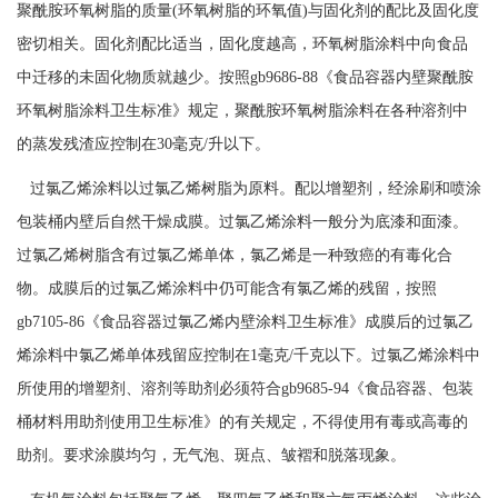
聚酰胺环氧树脂的质量
(
环氧树脂的环氧值
)
与固化剂的配比及固化度
密切相关。固化剂配比适当，固化度越高，环氧树脂涂料中向食品
中迁移的未固化物质就越少。按照
gb9686-88
《食品容器内壁聚酰胺
环氧树脂涂料卫生标准》规定，聚酰胺环氧树脂涂料在各种溶剂中
的蒸发残渣应控制在
30
毫克
/
升以下。
过氯乙烯涂料以过氯乙烯树脂为原料。配以增塑剂，经涂刷和喷涂
包装桶内壁后自然干燥成膜。过氯乙烯涂料一般分为底漆和面漆。
过氯乙烯树脂含有过氯乙烯单体，氯乙烯是一种致癌的有毒化合
物。成膜后的过氯乙烯涂料中仍可能含有氯乙烯的残留，按照
gb7105-86
《食品容器过氯乙烯内壁涂料卫生标准》成膜后的过氯乙
烯涂料中氯乙烯单体残留应控制在
1
毫克
/
千克以下。过氯乙烯涂料中
所使用的增塑剂、溶剂等助剂必须符合
gb9685-94
《食品容器、包装
桶材料用助剂使用卫生标准》的有关规定，不得使用有毒或高毒的
助剂。要求涂膜均匀，无气泡、斑点、皱褶和脱落现象。